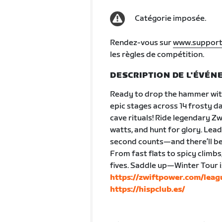
Catégorie imposée.
Rendez-vous sur
www.support
les règles de compétition.
DESCRIPTION DE L'ÉVÉ
Ready to drop the hammer with
epic stages across 14 frosty da
cave rituals! Ride legendary Z
watts, and hunt for glory. Lea
second counts—and there’ll be
From fast flats to spicy climbs
fives. Saddle up—Winter Tour 
https://zwiftpower.com/lea
https://hispclub.es/