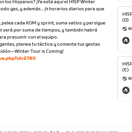
on los Hispanos? ¡Ya está aquí el HISP Winter
 todo gas, y además… ¡4 horarios diarios para que
HIS
(D)
, pelea cada KOM y sprint, suma vatios y persigue
Wa
eral será por suma de tiempos, y también habrá
ara presumir con el equipo.
gentes, planea tu táctica y comenta tus gestas
 bidón—Winter Tour is Coming!
gue.php?id=2780
HIS
(E)
Wa