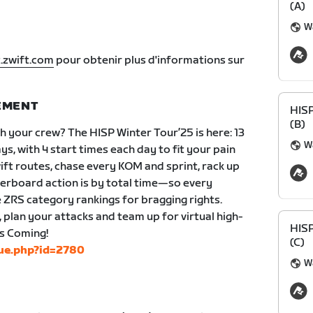
(A)
Wa
.zwift.com
pour obtenir plus d'informations sur
NEMENT
HIS
(B)
 your crew? The HISP Winter Tour’25 is here: 13
Wa
ys, with 4 start times each day to fit your pain
wift routes, chase every KOM and sprint, rack up
derboard action is by total time—so every
 ZRS category rankings for bragging rights.
, plan your attacks and team up for virtual high-
HIS
is Coming!
(C)
gue.php?id=2780
Wa