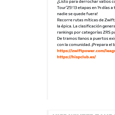
¿Listo para derrochar vatios c
Tour’25! 13 etapas en 14 días a
nadie se quede fuera!
Recorre rutas míticas de Zwift
la épica. La clasificación gen
rankings por categorías ZRS p
De tramos llanos a puertos exi
con la comunidad. ¡Prepara el
https://zwiftpower.com/lea
https://hispclub.es/