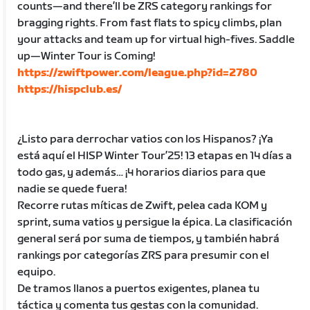
counts—and there’ll be ZRS category rankings for
bragging rights. From fast flats to spicy climbs, plan
your attacks and team up for virtual high-fives. Saddle
up—Winter Tour is Coming!
https://zwiftpower.com/league.php?id=2780
https://hispclub.es/
¿Listo para derrochar vatios con los Hispanos? ¡Ya
está aquí el HISP Winter Tour’25! 13 etapas en 14 días a
todo gas, y además… ¡4 horarios diarios para que
nadie se quede fuera!
Recorre rutas míticas de Zwift, pelea cada KOM y
sprint, suma vatios y persigue la épica. La clasificación
general será por suma de tiempos, y también habrá
rankings por categorías ZRS para presumir con el
equipo.
De tramos llanos a puertos exigentes, planea tu
táctica y comenta tus gestas con la comunidad.