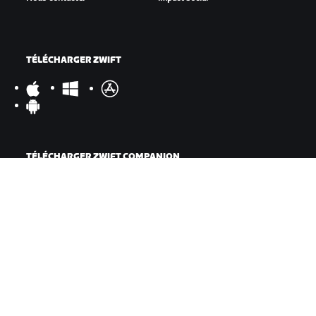
TÉLÉCHARGER ZWIFT
TÉLÉCHARGER ZWIFT COMPANION
©
2026
Zwift, Inc.
Tous droits réservés.
v
2.246.1