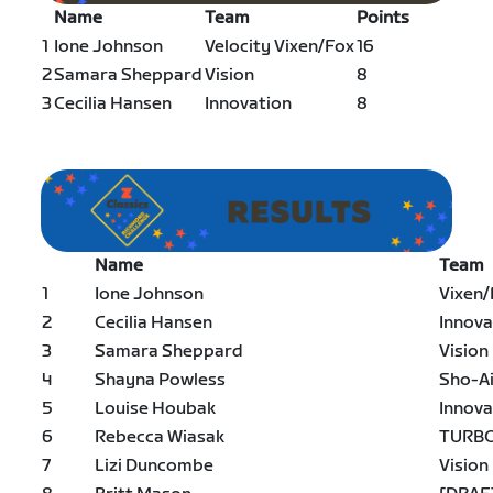
Name
Team
Points
1
Ione Johnson
Velocity Vixen/Fox
16
2
Samara Sheppard
Vision
8
3
Cecilia Hansen
Innovation
8
Name
Team
1
Ione Johnson
Vixen/
2
Cecilia Hansen
Innova
3
Samara Sheppard
Vision
4
Shayna Powless
Sho-A
5
Louise Houbak
Innova
6
Rebecca Wiasak
TURB
7
Lizi Duncombe
Vision