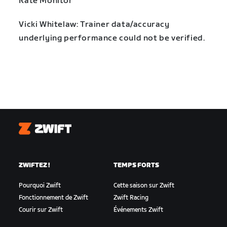
Rate Monitor
Vicki Whitelaw: Trainer data/accuracy
underlying performance could not be verified.
Zwift
ZWIFTEZ !
TEMPS FORTS
Pourquoi Zwift
Cette saison sur Zwift
Fonctionnement de Zwift
Zwift Racing
Courir sur Zwift
Événements Zwift