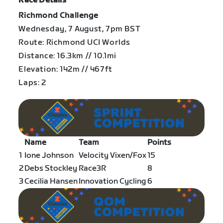
Race Details
Richmond Challenge
Wednesday, 7 August, 7pm BST
Route: Richmond UCI Worlds
Distance: 16.3km // 10.1mi
Elevation: 142m // 467ft
Laps: 2
Name
Team
Points
1
Ione Johnson
Velocity Vixen/Fox
15
2
Debs Stockley
Race3R
8
3
Cecilia Hansen
Innovation Cycling
6