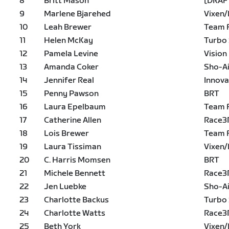
8
Britt Mason
[DRAF
9
Marlene Bjarehed
Vixen/
10
Leah Brewer
Team 
11
Helen McKay
Turbo
12
Pamela Levine
Vision
13
Amanda Coker
Sho-A
14
Jennifer Real
Innova
15
Penny Pawson
BRT
16
Laura Epelbaum
Team 
17
Catherine Allen
Race3
18
Lois Brewer
Team 
19
Laura Tissiman
Vixen/
20
C. Harris Momsen
BRT
21
Michele Bennett
Race3
22
Jen Luebke
Sho-A
23
Charlotte Backus
Turbo
24
Charlotte Watts
Race3
25
Beth York
Vixen/