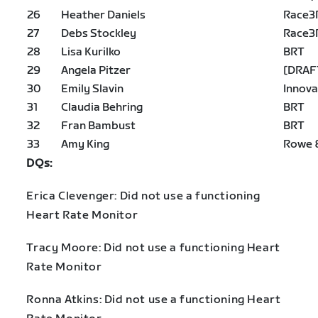
26
Heather Daniels
Race3
27
Debs Stockley
Race3
28
Lisa Kurilko
BRT
29
Angela Pitzer
[DRAF
30
Emily Slavin
Innova
31
Claudia Behring
BRT
32
Fran Bambust
BRT
33
Amy King
Rowe 
DQs:
Erica Clevenger: Did not use a functioning
Heart Rate Monitor
Tracy Moore: Did not use a functioning Heart
Rate Monitor
Ronna Atkins: Did not use a functioning Heart