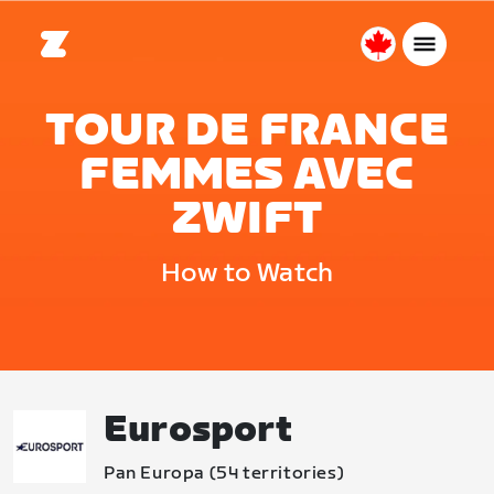
Canada
Français
TOUR DE FRANCE
FEMMES AVEC
ZWIFT
How to Watch
Eurosport
Pan Europa (54 territories)