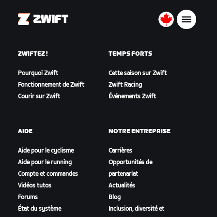
Zwift
Canada
Français
ZWIFTEZ !
TEMPS FORTS
Pourquoi Zwift
Cette saison sur Zwift
Fonctionnement de Zwift
Zwift Racing
Courir sur Zwift
Événements Zwift
AIDE
NOTRE ENTREPRISE
Aide pour le cyclisme
Carrières
Aide pour le running
Opportunités de
Compte et commandes
partenariat
Vidéos tutos
Actualités
Forums
Blog
État du système
Inclusion, diversité et