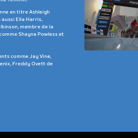
nne en titre Ashleigh
aussi Ella Harris,
lkinson, membre de la
s comme Shayna Powless et
ents comme Jay Vine,
Fenix, Freddy Ovett de