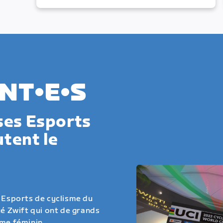
NT•E•S
ses Esports
utent le
s Esports de cyclisme du
 Zwift qui ont de grands
sme féminin.