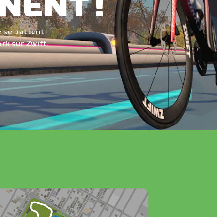
NENT !
e se battent
ork sur Zwift.