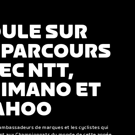
ULE SUR
 PARCOURS
EC NTT,
IMANO ET
AHOO
 ambassadeurs de marques et les cyclistes qui
ont aux Championnats du monde de cette année