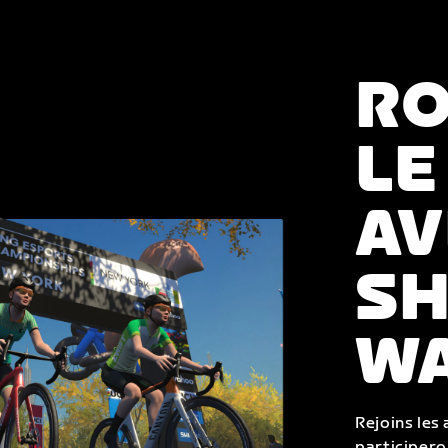
RO
LE
AV
SH
W
Rejoins les
participer