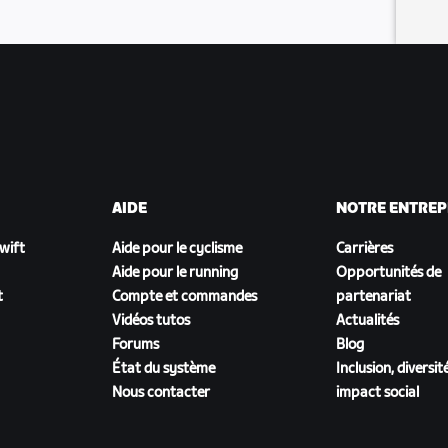
 des points pour le classement
AIDE
NOTRE ENTREP
Zwift
Aide pour le cyclisme
Carrières
Aide pour le running
Opportunités de
t
Compte et commandes
partenariat
Vidéos tutos
Actualités
Forums
Blog
État du système
Inclusion, diversit
Nous contacter
impact social