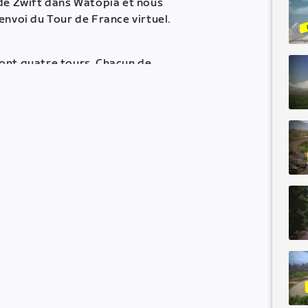
 de Zwift dans Watopia et nous
envoi du Tour de France virtuel.
font quatre tours. Chacun de
de Watopia ; on se sentirait
départ du Tour de France 2020).
n courte et puissante, « Les
st le sprint pour traverser le
 aux Villas italiennes est suivie
(1,6 mile) avec une pente
est grisante et rapide : 1 km
 moyenne, favorable au
print sur un plat de
u sprint en peloton.
 les montées K/QOM et les
nd ces mini-courses. Les