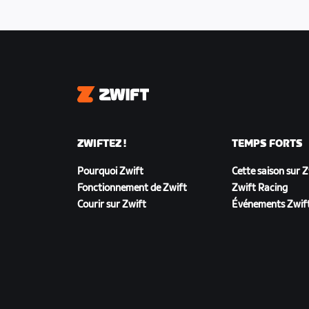
coureurs gagnent naturellement aussi
général à la fin de la course.
Zwift
ZWIFTEZ !
TEMPS FORTS
Pourquoi Zwift
Cette saison sur 
Fonctionnement de Zwift
Zwift Racing
Courir sur Zwift
Événements Zwif