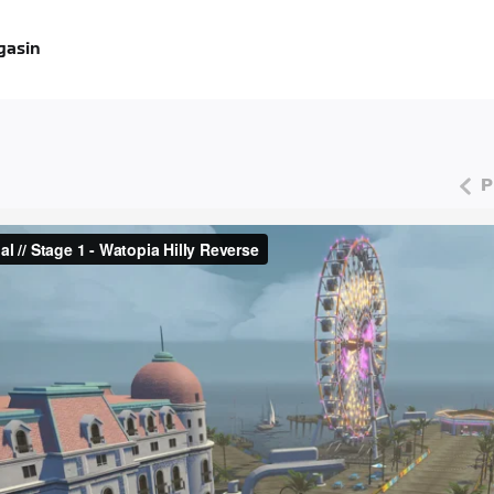
gasin
P