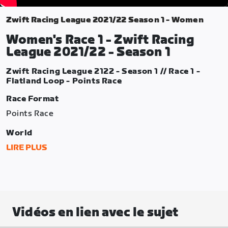
Zwift Racing League 2021/22 Season 1 - Women
Women's Race 1 - Zwift Racing
League 2021/22 - Season 1
Zwift Racing League 2122 - Season 1 // Race 1 -
Flatland Loop - Points Race
Race Format
Points Race
World
Makuri Islands
LIRE PLUS
Route
Flatland Loop
Distance
Vidéos en lien avec le sujet
38.77km