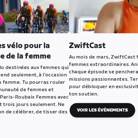
s vélo pour la
ZwiftCast
le de la femme
Au mois de mars, ZwiftCast f
femmes extraordinaires. An
élo destinées aux femmes qui
chaque épisode se penchera 
end seulement, à l'occasion
missions passionnantes. Ter
la femme. Tu pourras rouler
pour débloquer en exclusivi
munauté de femmes et
ton soutien.
 Paris-Roubaix Femmes avec
t trois jours seulement. Ne
VOIR LES ÉVÉNEMENTS
n de célébrer, de tisser des