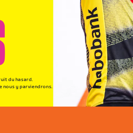
ruit du hasard.
e nous y parviendrons.