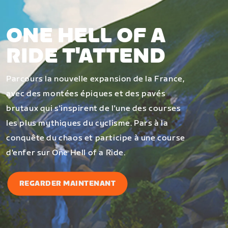
ONE HELL OF A
RIDE T'ATTEND
Parcours la nouvelle expansion de la France,
avec des montées épiques et des pavés
brutaux qui s'inspirent de l'une des courses
les plus mythiques du cyclisme. Pars à la
conquête du chaos et participe à une course
d'enfer sur One Hell of a Ride.
REGARDER MAINTENANT