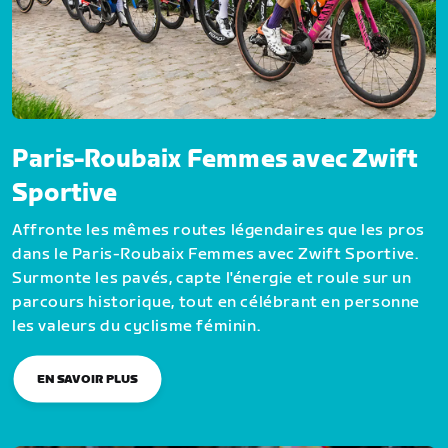
Paris-Roubaix Femmes avec Zwift
Sportive
Affronte les mêmes routes légendaires que les pros
dans le Paris-Roubaix Femmes avec Zwift Sportive.
Surmonte les pavés, capte l'énergie et roule sur un
parcours historique, tout en célébrant en personne
les valeurs du cyclisme féminin.
EN SAVOIR PLUS