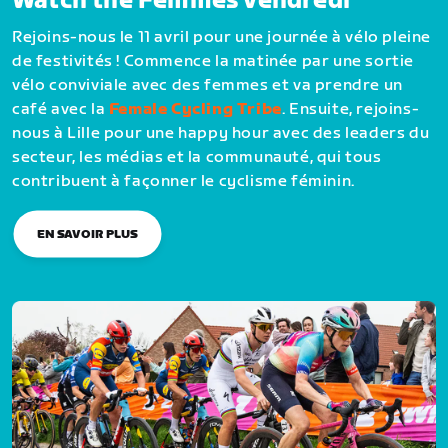
Watch the Femmes vendredi
Rejoins-nous le 11 avril pour une journée à vélo pleine
de festivités ! Commence la matinée par une sortie
vélo conviviale avec des femmes et va prendre un
café avec la
Female Cycling Tribe
. Ensuite, rejoins-
nous à Lille pour une happy hour avec des leaders du
secteur, les médias et la communauté, qui tous
contribuent à façonner le cyclisme féminin.
EN SAVOIR PLUS