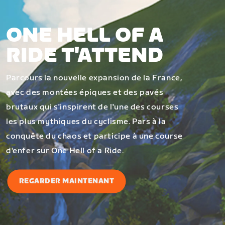
ONE HELL OF A
RIDE T'ATTEND
Parcours la nouvelle expansion de la France,
avec des montées épiques et des pavés
brutaux qui s'inspirent de l'une des courses
les plus mythiques du cyclisme. Pars à la
conquête du chaos et participe à une course
d'enfer sur One Hell of a Ride.
REGARDER MAINTENANT