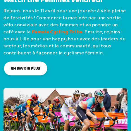
Watch the Femmes vendredi
Rejoins-nous le 11 avril pour une journée à vélo pleine
de festivités ! Commence la matinée par une sortie
vélo conviviale avec des femmes et va prendre un
café avec la
Female Cycling Tribe
. Ensuite, rejoins-
nous à Lille pour une happy hour avec des leaders du
secteur, les médias et la communauté, qui tous
contribuent à façonner le cyclisme féminin.
EN SAVOIR PLUS