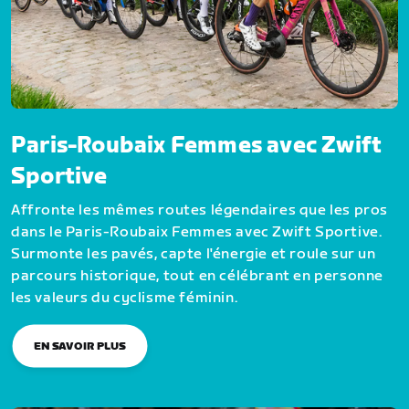
Paris-Roubaix Femmes avec Zwift
Sportive
Affronte les mêmes routes légendaires que les pros
dans le Paris-Roubaix Femmes avec Zwift Sportive.
Surmonte les pavés, capte l'énergie et roule sur un
parcours historique, tout en célébrant en personne
les valeurs du cyclisme féminin.
EN SAVOIR PLUS