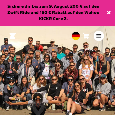
Sichere dir bis zum 9. August 200 € auf den
Zwift Ride und 150 € Rabatt auf den Wahoo
KICKR Core 2.
Warenkorb
0
European
Artikel
Union
Deutsch