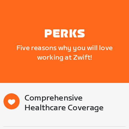
PERKS
Five reasons why you will love
working at Zwift!
Comprehensive
Healthcare Coverage