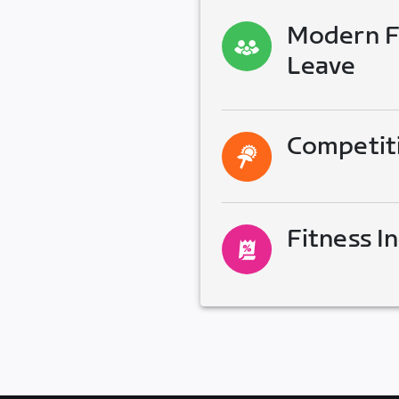
Modern Fa
Leave
Competit
Fitness I