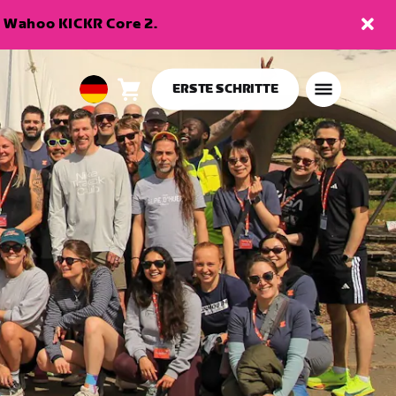
en Wahoo KICKR Core 2.
ERSTE SCHRITTE
Warenkorb
0
European
Artikel
Union
Deutsch