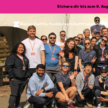
Sichere dir bis zum 9. A
Warum Zwift
So funktioniert Zwift
Preise
Shopp