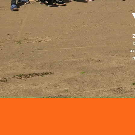
Z
ac
p