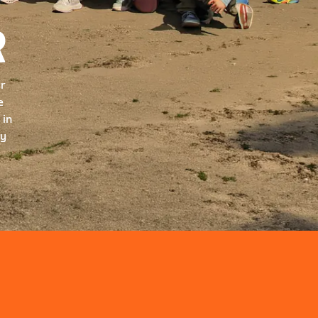
R
ur
e
 in
ry