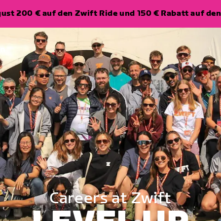
ugust 200 € auf den Zwift Ride und 150 € Rabatt auf d
en
Careers at Zwift