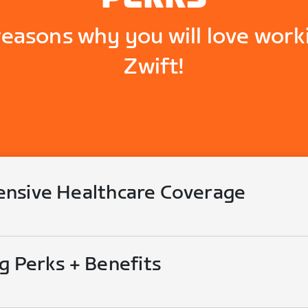
reasons why you will love work
Zwift!
nsive Healthcare Coverage
g Perks + Benefits