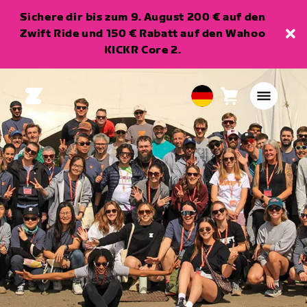
Sichere dir bis zum 9. August 200 € auf den
Zwift Ride und 150 € Rabatt auf den Wahoo
KICKR Core 2.
Warenkorb
0
European
Artikel
Union
Deutsch