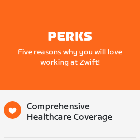
PERKS
Five reasons why you will love
working at Zwift!
Comprehensive
Healthcare Coverage