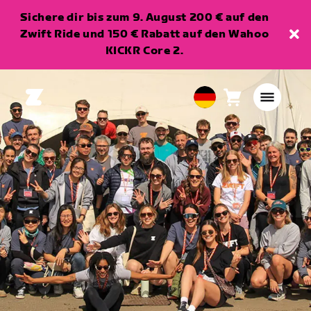
Sichere dir bis zum 9. August 200 € auf den
Zwift Ride und 150 € Rabatt auf den Wahoo
KICKR Core 2.
Warenkorb
0
European
Artikel
Union
Deutsch