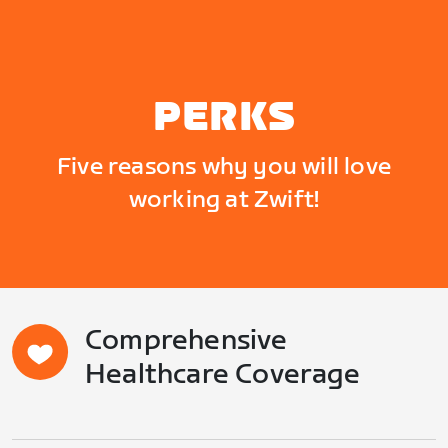
PERKS
Five reasons why you will love
working at Zwift!
Comprehensive
Healthcare Coverage