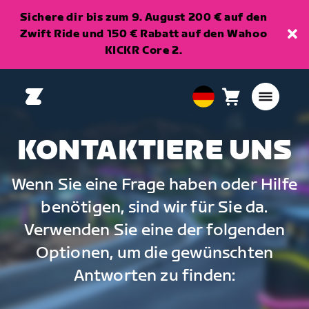
Sichere dir bis zum 9. August 200 € auf den
Zwift Ride und 150 € Rabatt auf den Wahoo
KICKR Core 2.
Warenkorb
0
European
Artikel
Union
Deutsch
KONTAKTIERE UNS
Wenn Sie eine Frage haben oder Hilfe
benötigen, sind wir für Sie da.
Verwenden Sie eine der folgenden
Optionen, um die gewünschten
Antworten zu finden: