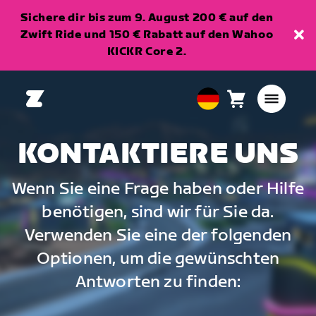
Sichere dir bis zum 9. August 200 € auf den
Zwift Ride und 150 € Rabatt auf den Wahoo
KICKR Core 2.
Warenkorb
0
European
Artikel
Union
Deutsch
KONTAKTIERE UNS
Wenn Sie eine Frage haben oder Hilfe
benötigen, sind wir für Sie da.
Verwenden Sie eine der folgenden
Optionen, um die gewünschten
Antworten zu finden: