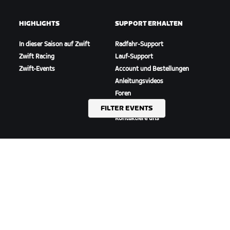
HIGHLIGHTS
SUPPORT ERHALTEN
In dieser Saison auf Zwift
Radfahr-Support
Zwift Racing
Lauf-Support
Zwift-Events
Account und Bestellungen
Anleitungsvideos
Foren
Systemstatus
FILTER EVENTS
Kontaktiere uns
ÜBER
Karriere
Kooperationsmöglichkeiten
Presseraum
Blog
Vielfalt, Inklusion und