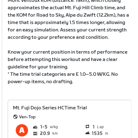
Mont Ventoux KOM (distance: 19km), which closely
approximates the actual Mt. Fuji Hill Climb time, and
the KOM for Road to Sky, Alpe du Zwift (12.2km), has a
time that is approximately 1.5 times longer, allowing
for an easy simulation. Assess your current strength
according to your preference and condition.
Know your current position in terms of performance
before attempting this workout and have a clear
guideline for your training.
* The time trial categories are E 1.0–5.0 W/KG. No
power-up items, no drafting.
Mt. Fuji Dojo Series HCTime Trial
Ven-Top
1
5
1
Lap
20.9
1535
km
m