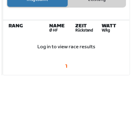
RANG
NAME
ZEIT
WATT
Ø HF
Rückstand
W/kg
Log in to view race results
1