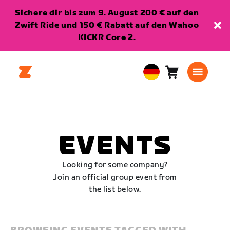
Sichere dir bis zum 9. August 200 € auf den
Zwift Ride und 150 € Rabatt auf den Wahoo
KICKR Core 2.
Warenkorb
0
European
Artikel
Union
Deutsch
EVENTS
Looking for some company?
Join an official group event from
the list below.