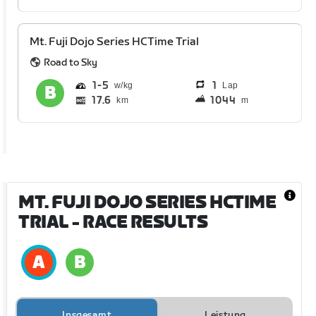
Mt. Fuji Dojo Series HCTime Trial
Road to Sky
1
5
1
Lap
17.6
1044
km
m
MT. FUJI DOJO SERIES HCTIME
TRIAL
- RACE RESULTS
Insgesamt
Leistung