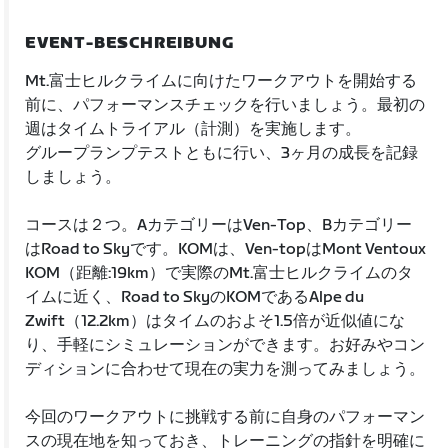
EVENT-BESCHREIBUNG
Mt.富士ヒルクライムに向けたワークアウトを開始する
前に、パフォーマンスチェックを行いましょう。最初の
週はタイムトライアル（計測）を実施します。
グループランプテストともに行い、3ヶ月の成長を記録
しましょう。
コースは２つ。AカテゴリーはVen-Top、Bカテゴリー
はRoad to Skyです。KOMは、Ven-topはMont Ventoux
KOM（距離:19km）で実際のMt.富士ヒルクライムのタ
イムに近く、Road to SkyのKOMであるAlpe du
Zwift（12.2km）はタイムのおよそ1.5倍が近似値にな
り、手軽にシミュレーションができます。お好みやコン
ディションに合わせて現在の実力を測ってみましょう。
今回のワークアウトに挑戦する前に自身のパフォーマン
スの現在地を知っておき、トレーニングの指針を明確に