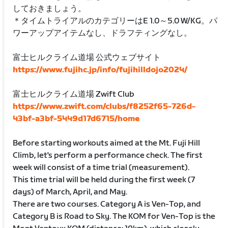
しておきましょう。
＊タイムトライアルのカテゴリーはE 1.0～5.0 W/KG。パ
ワーアップアイテムなし、ドラフティングなし。
富士ヒルクライム道場 公式ウェブサイト
https://www.fujihc.jp/info/fujihilldojo2024/
富士ヒルクライム道場 Zwift Club
https://www.zwift.com/clubs/f8252f65-726d-
43bf-a3bf-5449d17d6715/home
Before starting workouts aimed at the Mt. Fuji Hill
Climb, let's perform a performance check. The first
week will consist of a time trial (measurement).
This time trial will be held during the first week (7
days) of March, April, and May.
There are two courses. Category A is Ven-Top, and
Category B is Road to Sky. The KOM for Ven-Top is the