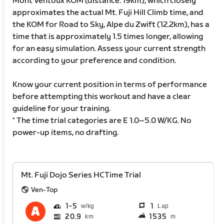
Mont Ventoux KOM (distance: 19km), which closely
approximates the actual Mt. Fuji Hill Climb time, and
the KOM for Road to Sky, Alpe du Zwift (12.2km), has a
time that is approximately 1.5 times longer, allowing
for an easy simulation. Assess your current strength
according to your preference and condition.
Know your current position in terms of performance
before attempting this workout and have a clear
guideline for your training.
* The time trial categories are E 1.0–5.0 W/KG. No
power-up items, no drafting.
Mt. Fuji Dojo Series HCTime Trial
Ven-Top
1
5
1
Lap
20.9
1535
km
m