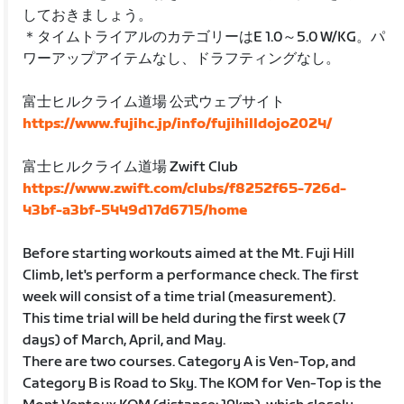
しておきましょう。
＊タイムトライアルのカテゴリーはE 1.0～5.0 W/KG。パ
ワーアップアイテムなし、ドラフティングなし。
富士ヒルクライム道場 公式ウェブサイト
https://www.fujihc.jp/info/fujihilldojo2024/
富士ヒルクライム道場 Zwift Club
https://www.zwift.com/clubs/f8252f65-726d-
43bf-a3bf-5449d17d6715/home
Before starting workouts aimed at the Mt. Fuji Hill
Climb, let's perform a performance check. The first
week will consist of a time trial (measurement).
This time trial will be held during the first week (7
days) of March, April, and May.
There are two courses. Category A is Ven-Top, and
Category B is Road to Sky. The KOM for Ven-Top is the