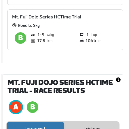
Mt. Fuji Dojo Series HCTime Trial
Road to Sky
1
5
1
Lap
17.6
1044
km
m
MT. FUJI DOJO SERIES HCTIME
TRIAL
- RACE RESULTS
Insgesamt
Leistung