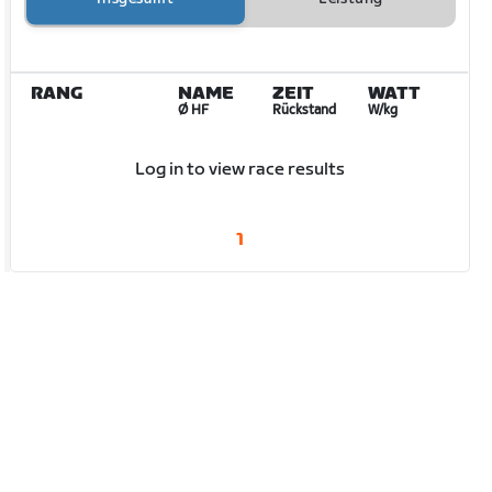
RANG
NAME
ZEIT
WATT
Ø HF
Rückstand
W/kg
Log in to view race results
1