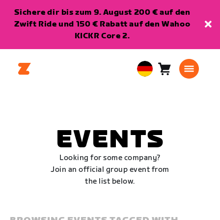
Sichere dir bis zum 9. August 200 € auf den
Zwift Ride und 150 € Rabatt auf den Wahoo
KICKR Core 2.
Warenkorb
0
European
Artikel
Union
Deutsch
EVENTS
Looking for some company?
Join an official group event from
the list below.