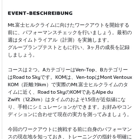
EVENT-BESCHREIBUNG
Mt.富士ヒルクライムに向けたワークアウトを開始する
前に、パフォーマンスチェックを行いましょう。最初の
週はタイムトライアル（計測）を実施します。
グループランプテストともに行い、3ヶ月の成長を記録
しましょう。
コースは２つ。AカテゴリーはVen-Top、Bカテゴリー
はRoad to Skyです。KOMは、Ven-topはMont Ventoux
KOM（距離:19km）で実際のMt.富士ヒルクライムのタ
イムに近く、Road to SkyのKOMであるAlpe du
Zwift（12.2km）はタイムのおよそ1.5倍が近似値にな
り、手軽にシミュレーションができます。お好みやコン
ディションに合わせて現在の実力を測ってみましょう。
今回のワークアウトに挑戦する前に自身のパフォーマン
スの現在地を知っておき、トレーニングの指針を明確に