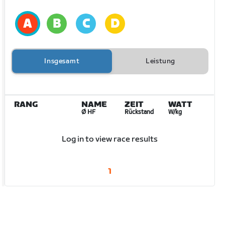
Insgesamt
Leistung
RANG
NAME
ZEIT
WATT
Ø HF
Rückstand
W/kg
Log in to view race results
1