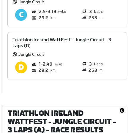
Jungle Circuit
2.5
3.19
3
Laps
29.2
258
km
m
Triathlon Ireland WattFest - Jungle Circuit - 3
Laps (D)
Jungle Circuit
1
2.49
3
Laps
29.2
258
km
m
TRIATHLON IRELAND
WATTFEST - JUNGLE CIRCUIT -
3 LAPS (A)
- RACE RESULTS