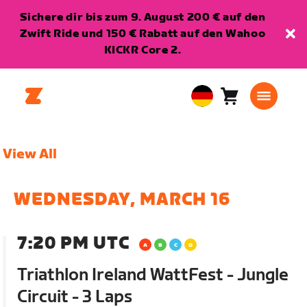
Sichere dir bis zum 9. August 200 € auf den
Zwift Ride und 150 € Rabatt auf den Wahoo
KICKR Core 2.
Warenkorb
0
European
Artikel
Union
Deutsch
View All
WEDNESDAY, MARCH 16
7:20 PM UTC
Triathlon Ireland WattFest - Jungle
Circuit - 3 Laps