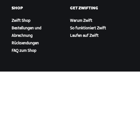
SHOP
GET ZWIFTING
Zwift Shop
Warum Zwift
Bestellungen und
So funktioniert Zwift
Abrechnung
Laufen auf Zwift
Rücksendungen
FAQ zum Shop
HIGHLIGHTS
SUPPORT ERHALTEN
In dieser Saison auf Zwift
Radfahr-Support
Zwift Racing
Lauf-Support
Zwift-Events
Account und Bestellungen
Anleitungsvideos
Foren
Systemstatus
Kontaktiere uns