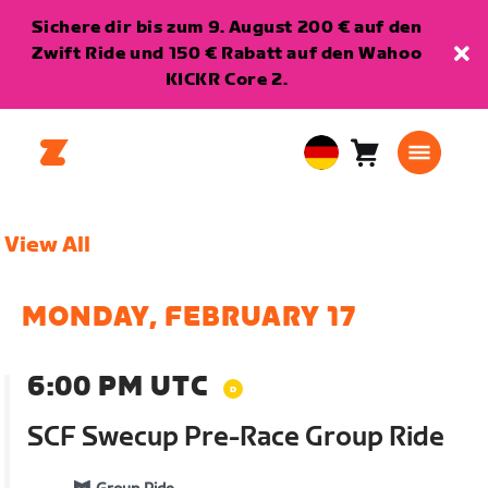
Sichere dir bis zum 9. August 200 € auf den
Zwift Ride und 150 € Rabatt auf den Wahoo
KICKR Core 2.
Warenkorb
0
European
Artikel
Union
Deutsch
View All
MONDAY, FEBRUARY 17
6:00 PM UTC
SCF Swecup Pre-Race Group Ride