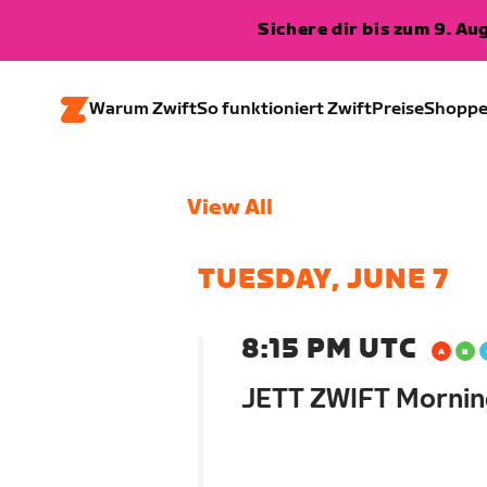
Sichere dir bis zum 9. A
Warum Zwift
So funktioniert Zwift
Preise
Shopp
View All
TUESDAY, JUNE 7
8:15 PM UTC
JETT ZWIFT Mornin