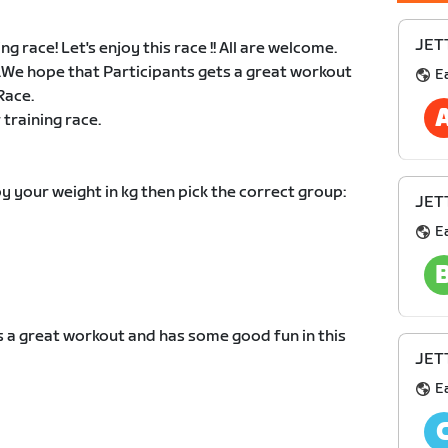
JETT
race! Let's enjoy this race !! All are welcome.
.We hope that Participants gets a great workout
E
Race.
training race.
y your weight in kg then pick the correct group:
JETT
E
 a great workout and has some good fun in this
JETT
E