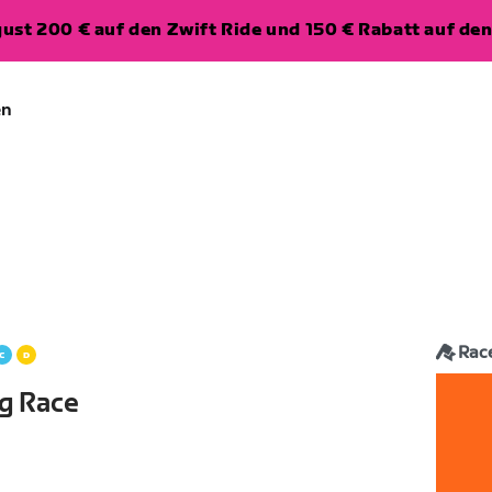
ugust 200 € auf den Zwift Ride und 150 € Rabatt auf d
en
Rac
g Race