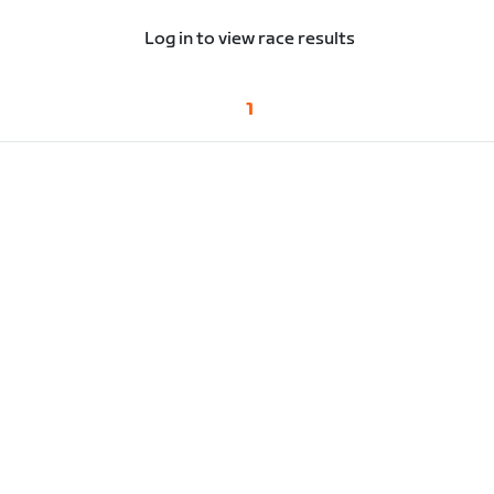
Log in to view race results
1