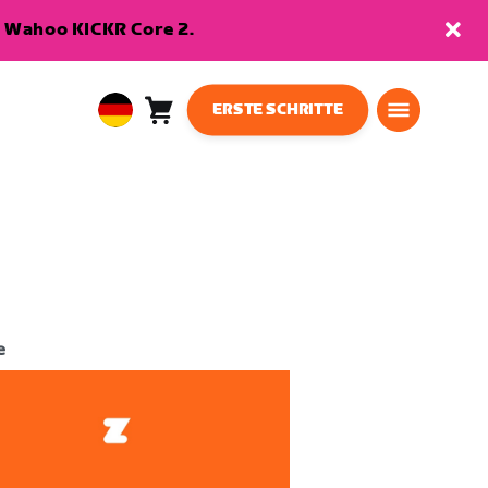
en Wahoo KICKR Core 2.
ERSTE SCHRITTE
Warenkorb
0
European
Artikel
Union
Deutsch
e