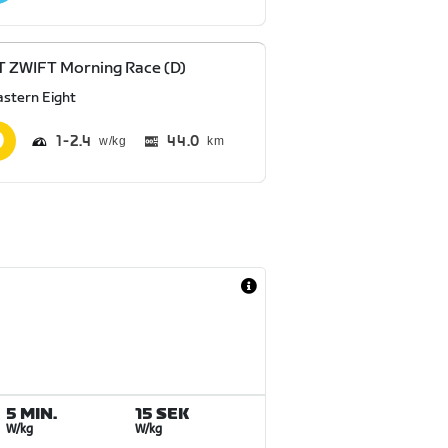
 ZWIFT Morning Race (D)
astern Eight
1
2.4
44.0
km
5 MIN.
15 SEK
W/kg
W/kg