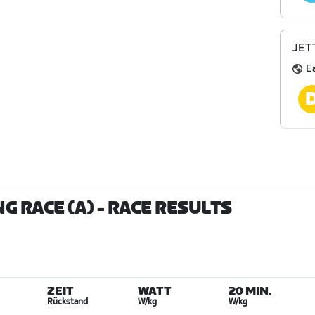
JETT
E
G RACE (A)
- RACE RESULTS
ZEIT
WATT
20 MIN.
Rückstand
W/kg
W/kg