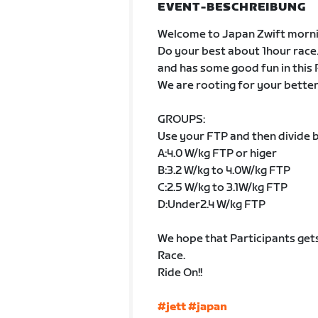
EVENT-BESCHREIBUNG
Welcome to Japan Zwift morning 
Do your best about 1hour race
and has some good fun in this 
We are rooting for your better 
GROUPS:
Use your FTP and then divide b
A:4.0 W/kg FTP or higer
B:3.2 W/kg to 4.0W/kg FTP
C:2.5 W/kg to 3.1W/kg FTP
D:Under2.4 W/kg FTP
We hope that Participants gets
Race.
Ride On!!
#jett
#japan