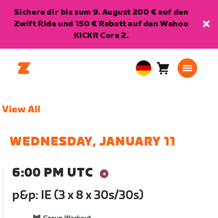
Sichere dir bis zum 9. August 200 € auf den
Zwift Ride und 150 € Rabatt auf den Wahoo
KICKR Core 2.
Warenkorb
0
European
Artikel
Union
Deutsch
View All
WEDNESDAY, JANUARY 11
6:00 PM UTC
p&p: IE (3 x 8 x 30s/30s)