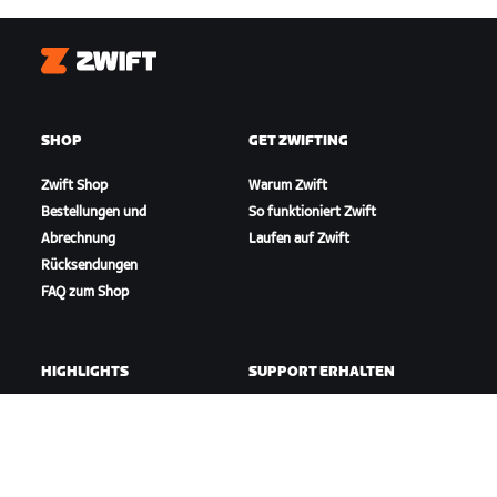
Zwift
SHOP
GET ZWIFTING
Zwift Shop
Warum Zwift
Bestellungen und
So funktioniert Zwift
Abrechnung
Laufen auf Zwift
Rücksendungen
FAQ zum Shop
HIGHLIGHTS
SUPPORT ERHALTEN
In dieser Saison auf Zwift
Radfahr-Support
Zwift Racing
Lauf-Support
Zwift-Events
Account und Bestellungen
Anleitungsvideos