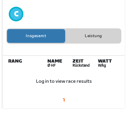
Insgesamt
Leistung
RANG
NAME
ZEIT
WATT
Ø HF
Rückstand
W/kg
Log in to view race results
1