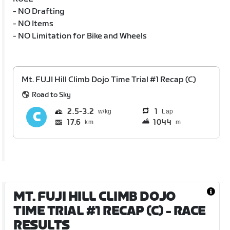
- NO Drafting
- NO Items
- NO Limitation for Bike and Wheels
Mt. FUJI Hill Climb Dojo Time Trial #1 Recap (C)
Road to Sky
2.5
3.2
1
Lap
17.6
1044
km
m
MT. FUJI HILL CLIMB DOJO
TIME TRIAL #1 RECAP (C)
- RACE
RESULTS