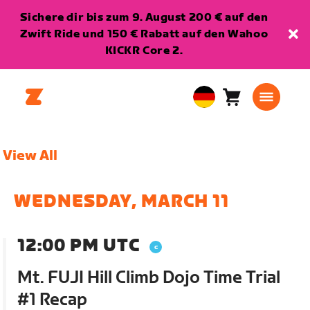
Sichere dir bis zum 9. August 200 € auf den
Zwift Ride und 150 € Rabatt auf den Wahoo
KICKR Core 2.
Warenkorb
0
European
Artikel
Union
Deutsch
View All
WEDNESDAY, MARCH 11
12:00 PM UTC
Mt. FUJI Hill Climb Dojo Time Trial
#1 Recap