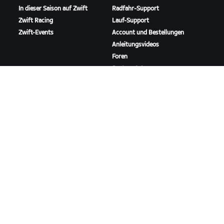
In dieser Saison auf Zwift
Radfahr-Support
Zwift Racing
Lauf-Support
Zwift-Events
Account und Bestellungen
Anleitungsvideos
Foren
Systemstatus
Kontaktiere uns
ÜBER
Karriere
Kooperationsmöglichkeiten
Presseraum
Blog
Vielfalt, Inklusion und
soziale Auswirkung