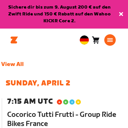
Sichere dir bis zum 9. August 200 € auf den
Zwift Ride und 150 € Rabatt auf den Wahoo
KICKR Core 2.
Warenkorb
0
European
Artikel
Union
Deutsch
View All
SUNDAY, APRIL 2
7:15 AM UTC
Cocorico Tutti Frutti - Group Ride
Bikes France