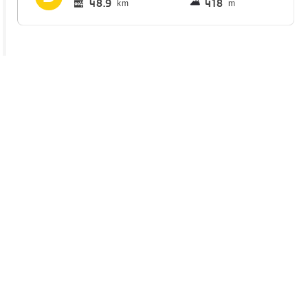
48.9
418
km
m