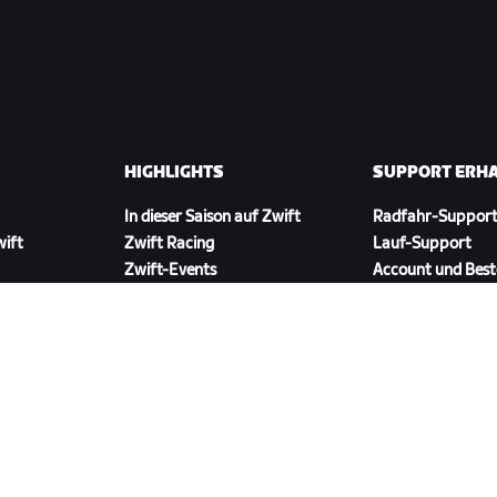
HIGHLIGHTS
SUPPORT ERH
In dieser Saison auf Zwift
Radfahr-Suppor
wift
Zwift Racing
Lauf-Support
Zwift-Events
Account und Best
Anleitungsvideos
Foren
Systemstatus
Kontaktiere uns
ZWIFT COMPANION HERUNTERLADEN