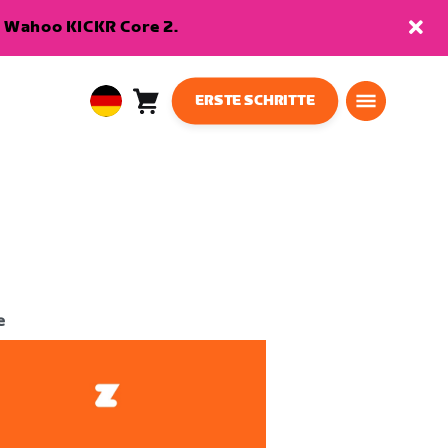
en Wahoo KICKR Core 2.
ERSTE SCHRITTE
Warenkorb
0
European
Artikel
Union
Deutsch
e