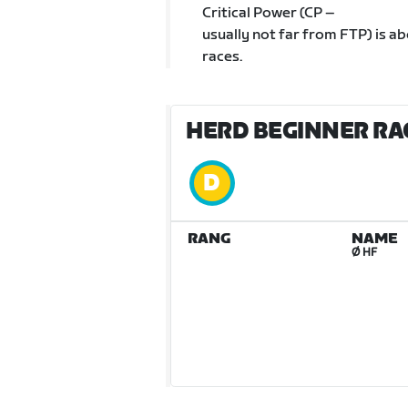
Critical Power (CP –
usually not far from FTP) is a
races.
HERD BEGINNER RAC
RANG
NAME
Ø HF