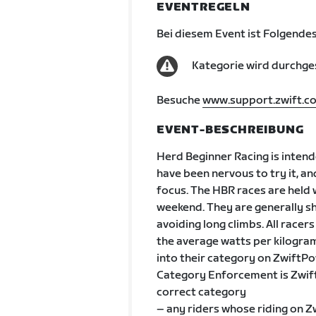
EVENTREGELN
Bei diesem Event ist Folgendes
Kategorie wird durchge
Besuche
www.support.zwift.c
EVENT-BESCHREIBUNG
Herd Beginner Racing is intend
have been nervous to try it, an
focus. The HBR races are held 
weekend. They are generally sh
avoiding long climbs. All racers
the average watts per kilogram
into their category on ZwiftPo
Category Enforcement is Zwift
correct category
– any riders whose riding on Zw