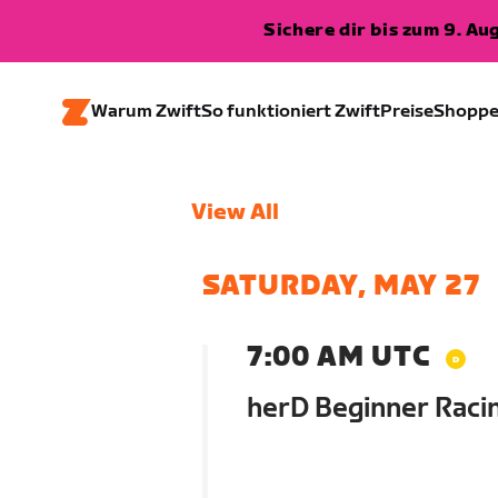
Sichere dir bis zum 9. A
Warum Zwift
So funktioniert Zwift
Preise
Shopp
View All
SATURDAY, MAY 27
7:00 AM UTC
herD Beginner Raci