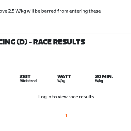
bove 2.5 W/kg will be barred from entering these
ING (D)
- RACE RESULTS
ZEIT
WATT
20 MIN.
Rückstand
W/kg
W/kg
Log in to view race results
1