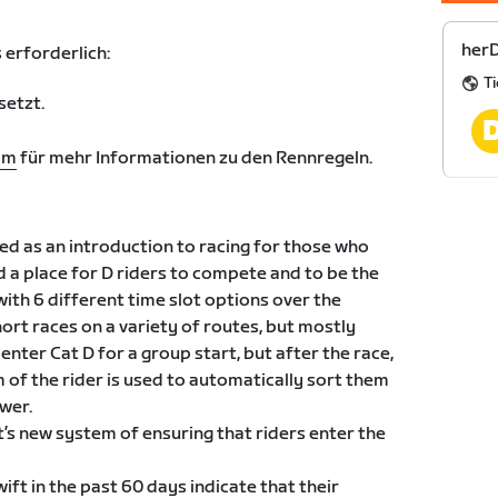
herD
 erforderlich:
Ti
setzt.
om
für mehr Informationen zu den Rennregeln.
ed as an introduction to racing for those who
d a place for D riders to compete and to be the
with 6 different time slot options over the
ort races on a variety of routes, but mostly
 enter Cat D for a group start, but after the race,
 of the rider is used to automatically sort them
wer.
’s new system of ensuring that riders enter the
ift in the past 60 days indicate that their