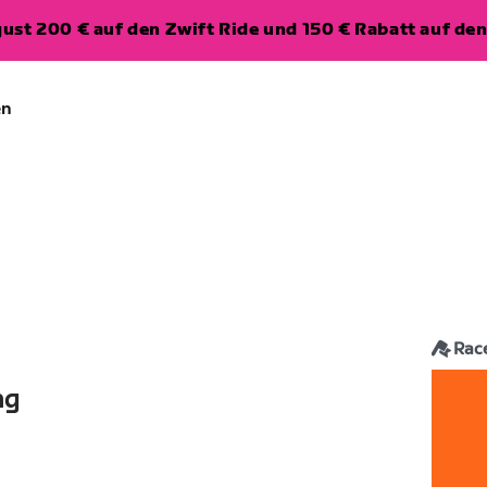
ugust 200 € auf den Zwift Ride und 150 € Rabatt auf d
en
Rac
ng