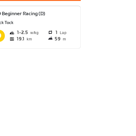
 Beginner Racing (D)
ck Tock
1
2.5
1
Lap
19.1
59
km
m