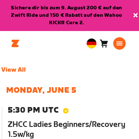
Sichere dir bis zum 9. August 200 € auf den
Zwift Ride und 150 € Rabatt auf den Wahoo
KICKR Core 2.
Warenkorb
0
European
Artikel
Union
Deutsch
View All
MONDAY, JUNE 5
5:30 PM UTC
ZHCC Ladies Beginners/Recovery
1.5w/kg