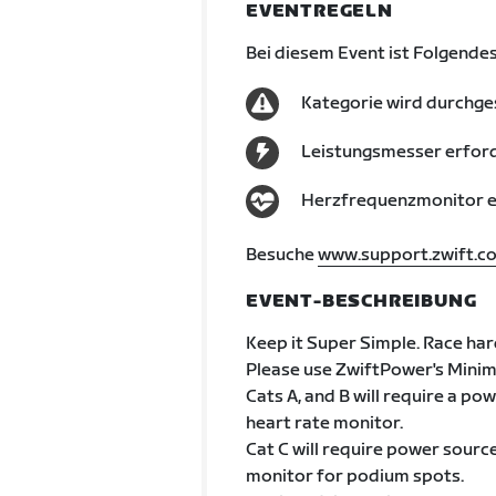
EVENTREGELN
Bei diesem Event ist Folgendes
Kategorie wird durchge
Leistungsmesser erford
Herzfrequenzmonitor er
Besuche
www.support.zwift.c
EVENT-BESCHREIBUNG
Keep it Super Simple. Race hard
Please use ZwiftPower's Minim
Cats A, and B will require a p
heart rate monitor.
Cat C will require power sourc
monitor for podium spots.