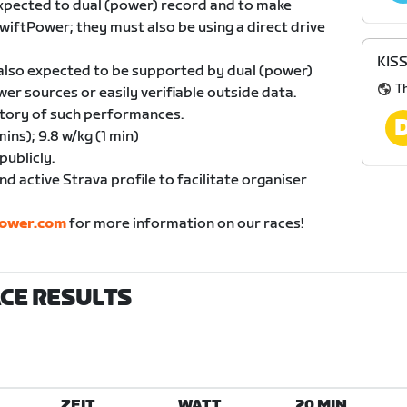
expected to dual (power) record and to make
ZwiftPower; they must also be using a direct drive
KISS
 also expected to be supported by dual (power)
Th
r sources or easily verifiable outside data.
istory of such performances.
mins); 9.8 w/kg (1 min)
publicly.
d active Strava profile to facilitate organiser
power.com
for more information on our races!
ACE RESULTS
ZEIT
WATT
20 MIN.