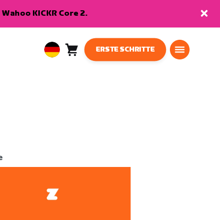
en Wahoo KICKR Core 2.
ERSTE SCHRITTE
Warenkorb
0
European
Artikel
Union
Deutsch
e