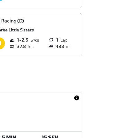
 Racing (D)
ree Little Sisters
1
2.5
1
Lap
37.8
438
km
m
5 MIN.
15 SEK