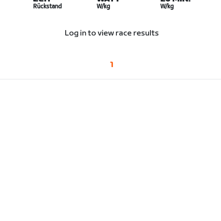
Rückstand
W/kg
W/kg
Log in to view race results
1