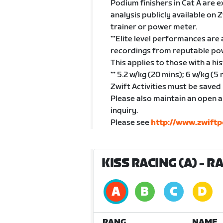
Podium finishers in Cat A are 
analysis publicly available on 
trainer or power meter.
**Elite level performances are
recordings from reputable powe
This applies to those with a h
** 5.2 w/kg (20 mins); 6 w/kg (5 
Zwift Activities must be saved 
Please also maintain an open an
inquiry.
Please see
http://www.zwift
KISS RACING (A)
- R
RANG
NAME