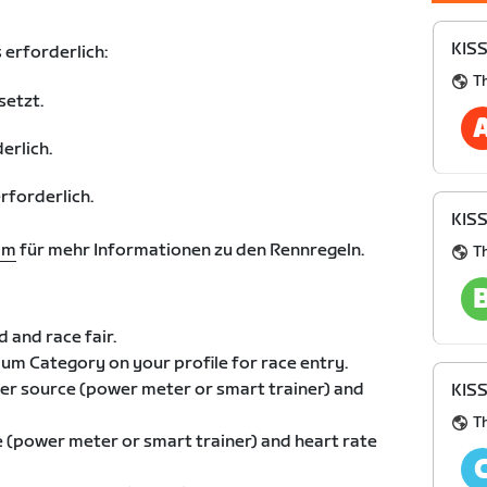
KISS
 erforderlich:
Th
setzt.
erlich.
forderlich.
KISS
om
für mehr Informationen zu den Rennregeln.
Th
 and race fair.
um Category on your profile for race entry.
ower source (power meter or smart trainer) and
KISS
Th
e (power meter or smart trainer) and heart rate