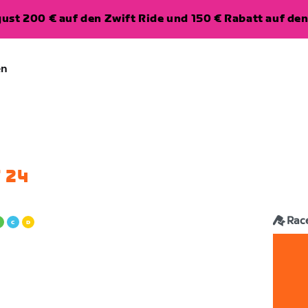
ugust 200 € auf den Zwift Ride und 150 € Rabatt auf d
en
 24
Rac