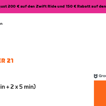
ugust 200 € auf den Zwift Ride und 150 € Rabatt auf d
en
R 21
Gro
n + 2 x 5 min)