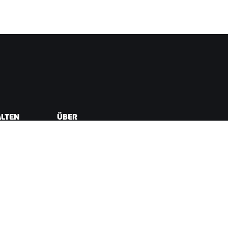
ALTEN
ÜBER
t
Karriere
Kooperationsmöglichkeiten
ellungen
Presseraum
Blog
Vielfalt, Inklusion und
soziale Auswirkung