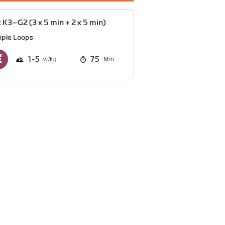
 K3–G2 (3 x 5 min + 2 x 5 min)
riple Loops
1
5
75
Min