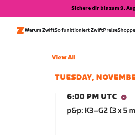
Sichere dir bis zum 9. A
Warum Zwift
So funktioniert Zwift
Preise
Shopp
View All
TUESDAY, NOVEMBE
6:00 PM UTC
p&p: K3–G2 (3 x 5 mi