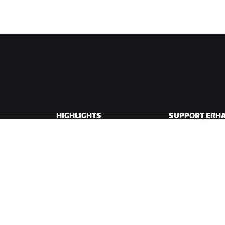
HIGHLIGHTS
SUPPORT ERH
In dieser Saison auf Zwift
Radfahr-Suppor
wift
Zwift Racing
Lauf-Support
Zwift-Events
Account und Best
Anleitungsvideos
Foren
Systemstatus
Kontaktiere uns