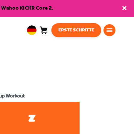
en Wahoo KICKR Core 2.
ERSTE SCHRITTE
Warenkorb
0
European
Artikel
Union
Deutsch
up Workout