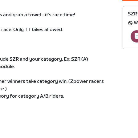
SZR 
es and grab a towel - it's race time!
W
T race. Only TT bikes allowed.
lude SZR and your category. Ex: SZR (A)
module.
er winners take category win. (Zpower racers
ce.)
ory for category A/B riders.