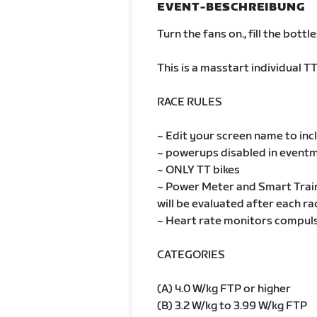
EVENT-BESCHREIBUNG
Turn the fans on., fill the bottl
This is a masstart individual T
RACE RULES
~ Edit your screen name to inc
~ powerups disabled in event
~ ONLY TT bikes
~ Power Meter and Smart Train
will be evaluated after each ra
~ Heart rate monitors compuls
CATEGORIES
(A) 4.0 W/kg FTP or higher
(B) 3.2 W/kg to 3.99 W/kg FTP