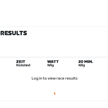
 RESULTS
ZEIT
WATT
20 MIN.
Rückstand
W/kg
W/kg
Log in to view race results
1