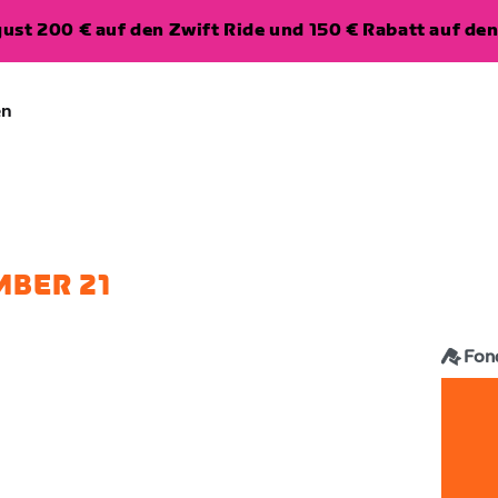
ugust 200 € auf den Zwift Ride und 150 € Rabatt auf d
en
MBER 21
Fon