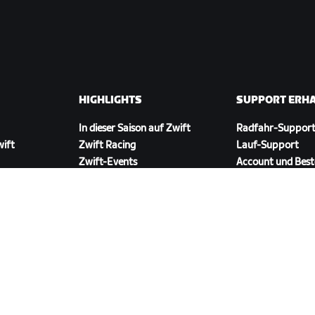
HIGHLIGHTS
SUPPORT ERH
In dieser Saison auf Zwift
Radfahr-Suppor
wift
Zwift Racing
Lauf-Support
Zwift-Events
Account und Best
Anleitungsvideos
Foren
Systemstatus
Kontaktiere uns
ZWIFT COMPANION HERUNTERLADEN