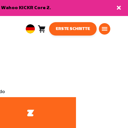
en Wahoo KICKR Core 2.
ERSTE SCHRITTE
Warenkorb
0
European
Artikel
Union
Deutsch
do