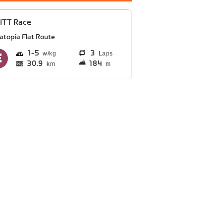
ITT Race
atopia Flat Route
1
5
3
Laps
30.9
184
km
m