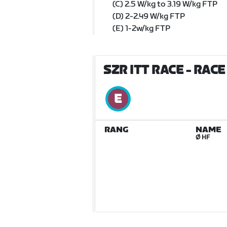
(C) 2.5 W/kg to 3.19 W/kg FTP
(D) 2-2.49 W/kg FTP
(E) 1-2w/kg FTP
SZR ITT RACE
- RACE
RANG
NAME
Ø HF