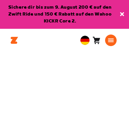
Sichere dir bis zum 9. August 200 € auf den
Zwift Ride und 150 € Rabatt auf den Wahoo
KICKR Core 2.
Warenkorb
0
European
Artikel
Union
Deutsch