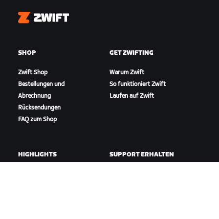
Zwift
SHOP
GET ZWIFTING
Zwift Shop
Warum Zwift
Bestellungen und
So funktioniert Zwift
Abrechnung
Laufen auf Zwift
Rücksendungen
FAQ zum Shop
HIGHLIGHTS
SUPPORT ERHALTEN
In dieser Saison auf Zwift
Radfahr-Support
Zwift Racing
Lauf-Support
Zwift-Events
Account und Bestellungen
Anleitungsvideos