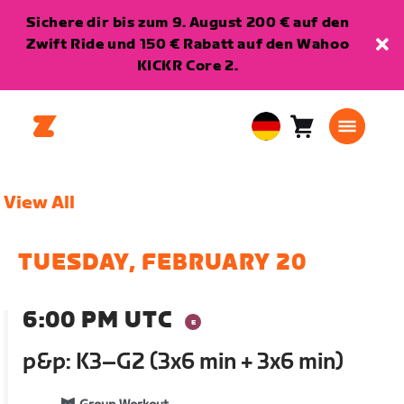
Sichere dir bis zum 9. August 200 € auf den
Zwift Ride und 150 € Rabatt auf den Wahoo
KICKR Core 2.
Warenkorb
0
European
Artikel
Union
Deutsch
View All
TUESDAY, FEBRUARY 20
6:00 PM UTC
p&p: K3–G2 (3x6 min + 3x6 min)