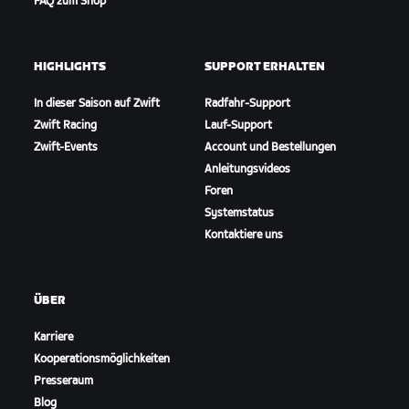
FAQ zum Shop
HIGHLIGHTS
SUPPORT ERHALTEN
In dieser Saison auf Zwift
Radfahr-Support
Zwift Racing
Lauf-Support
Zwift-Events
Account und Bestellungen
Anleitungsvideos
Foren
Systemstatus
Kontaktiere uns
ÜBER
Karriere
Kooperationsmöglichkeiten
Presseraum
Blog