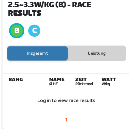
2.5~3.3W/KG (B)
- RACE
RESULTS
Insgesamt
Leistung
RANG
NAME
ZEIT
WATT
Ø HF
Rückstand
W/kg
Log in to view race results
1