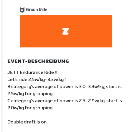
Group Ride
EVENT-BESCHREIBUNG
JETT Endurance Ride !!
Let's ride 2.5w/kg~3.3w/kg !!
B category's average of power is 3.0~3.3w/kg, start is
2.5w/kg for grouping.
C category's average of power is 2.5~2.9w/kg, start is
2.0w/kg for grouping.
Double draft is on.