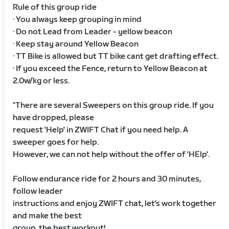
Rule of this group ride
· You always keep grouping in mind
· Do not Lead from Leader - yellow beacon
· Keep stay around Yellow Beacon
· TT Bike is allowed but TT bike cant get drafting effect.
· If you exceed the Fence, return to Yellow Beacon at
2.0w/kg or less.
*There are several Sweepers on this group ride. If you
have dropped, please
request 'Help' in ZWIFT Chat if you need help. A
sweeper goes for help.
However, we can not help without the offer of 'HElp'.
Follow endurance ride for 2 hours and 30 minutes,
follow leader
instructions and enjoy ZWIFT chat, let's work together
and make the best
group, the best workout!