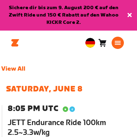
Sichere dir bis zum 9. August 200 € auf den
Zwift Ride und 150 € Rabatt auf den Wahoo
KICKR Core 2.
Warenkorb
0
European
Artikel
Union
Deutsch
View All
SATURDAY, JUNE 8
8:05 PM UTC
JETT Endurance Ride 100km
2.5~3.3w/kg