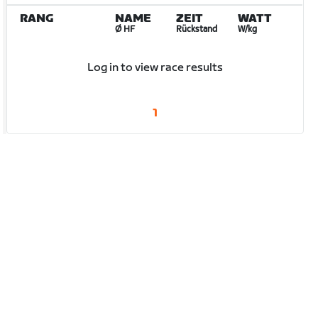
RANG
NAME
ZEIT
WATT
Ø HF
Rückstand
W/kg
Log in to view race results
1