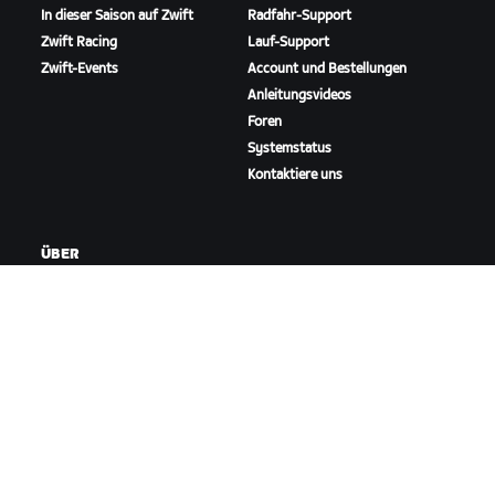
In dieser Saison auf Zwift
Radfahr-Support
Zwift Racing
Lauf-Support
Zwift-Events
Account und Bestellungen
Anleitungsvideos
Foren
Systemstatus
Kontaktiere uns
ÜBER
Karriere
Kooperationsmöglichkeiten
Presseraum
Blog
Vielfalt, Inklusion und
soziale Auswirkung