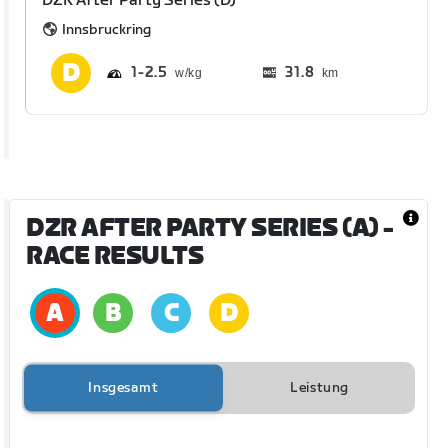
DZR After Party Series (D)
Innsbruckring
1
2.5
31.8
km
DZR AFTER PARTY SERIES (A)
-
RACE RESULTS
Insgesamt
Leistung