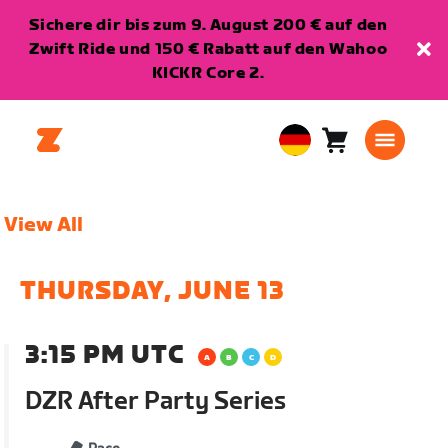
Sichere dir bis zum 9. August 200 € auf den
Zwift Ride und 150 € Rabatt auf den Wahoo
KICKR Core 2.
Warenkorb
0
European
Artikel
Union
Deutsch
View All
THURSDAY, JUNE 13
3:15 PM UTC
DZR After Party Series