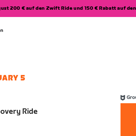
ugust 200 € auf den Zwift Ride und 150 € Rabatt auf d
en
UARY 5
Gro
covery Ride