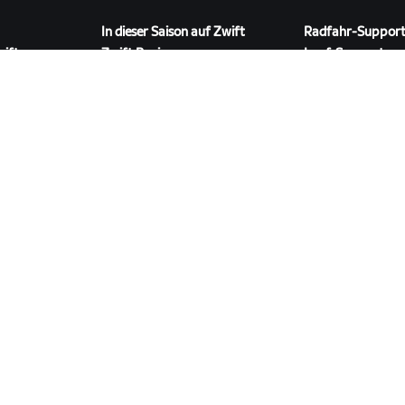
In dieser Saison auf Zwift
Radfahr-Suppor
wift
Zwift Racing
Lauf-Support
Zwift-Events
Account und Best
Anleitungsvideos
Foren
Systemstatus
Kontaktiere uns
ZWIFT COMPANION HERUNTERLADEN
ngen