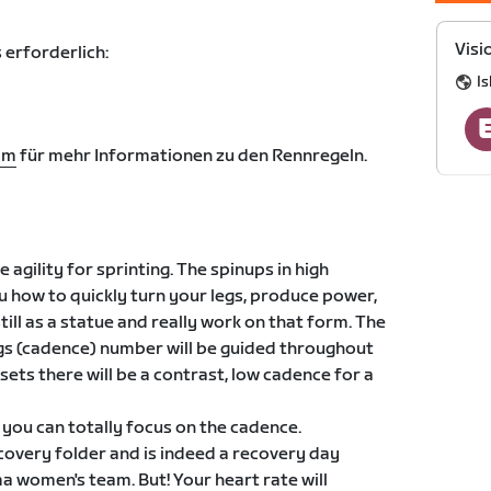
Visi
 erforderlich:
I
om
für mehr Informationen zu den Rennregeln.
agility for sprinting. The spinups in high
ou how to quickly turn your legs, produce power,
ill as a statue and really work on that form. The
egs (cadence) number will be guided throughout
ets there will be a contrast, low cadence for a
ou can totally focus on the cadence.
ecovery folder and is indeed a recovery day
 women's team. But! Your heart rate will