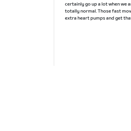
certainly go up a lot when we a
totally normal. Those fast mo
extra heart pumps and get tha