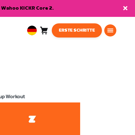
en Wahoo KICKR Core 2.
ERSTE SCHRITTE
Warenkorb
0
European
Artikel
Union
Deutsch
up Workout