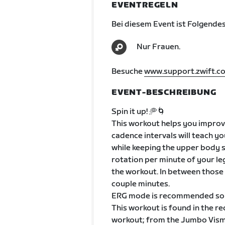
EVENTREGELN
Bei diesem Event ist Folgendes
Nur Frauen.
Besuche
www.support.zwift.c
EVENT-BESCHREIBUNG
Spin it up! 🥏🌀
This workout helps you improve 
cadence intervals will teach y
while keeping the upper body st
rotation per minute of your l
the workout. In between those s
couple minutes.
ERG mode is recommended so y
This workout is found in the r
workout; from the Jumbo Visma