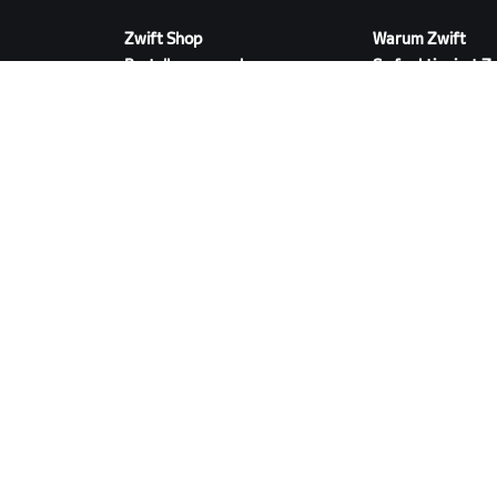
Zwift Shop
Warum Zwift
Bestellungen und
So funktioniert Z
Abrechnung
Laufen auf Zwift
Rücksendungen
FAQ zum Shop
ZWIFT HERUNTERLADEN
©
2026
Zwift, Inc.
Alle Rechte vorbehalten.
v
2.246.1
Datenschutz
/
Rechtliches
/
Geschäftsbedingu