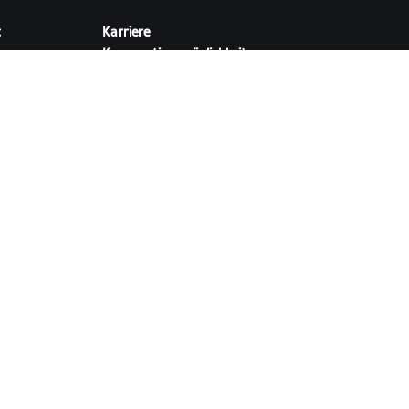
t
Karriere
Kooperationsmöglichkeiten
ellungen
Presseraum
Blog
Vielfalt, Inklusion und
soziale Auswirkung