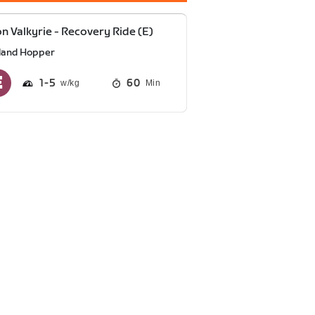
on Valkyrie - Recovery Ride (E)
sland Hopper
1
5
60
Min