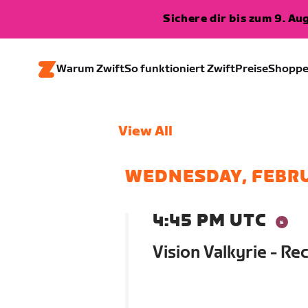
Sichere dir bis zum 9. A
Warum Zwift
So funktioniert Zwift
Preise
Shopp
View All
WEDNESDAY, FEBR
4:45 PM UTC
Vision Valkyrie - Re