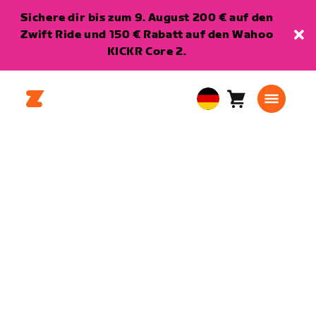
Sichere dir bis zum 9. August 200 € auf den
Zwift Ride und 150 € Rabatt auf den Wahoo
KICKR Core 2.
Warenkorb
0
European
Artikel
Union
Deutsch