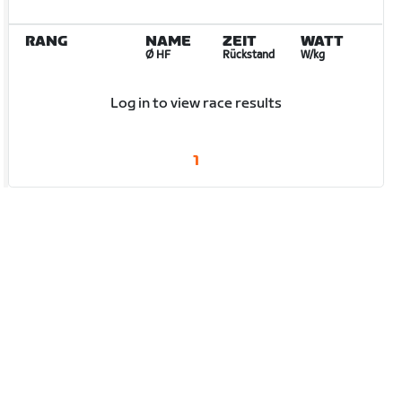
RANG
NAME
ZEIT
WATT
Ø HF
Rückstand
W/kg
Log in to view race results
1