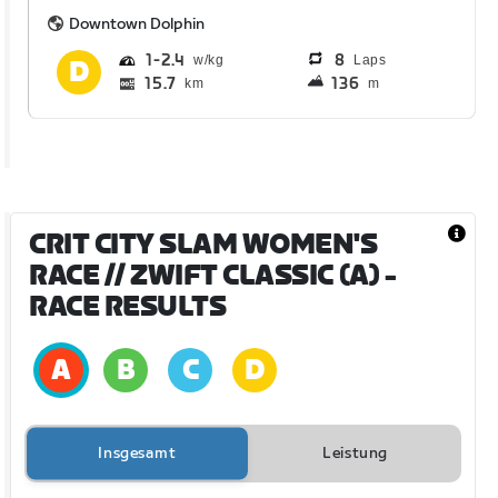
Downtown Dolphin
1
2.4
8
Laps
15.7
136
km
m
CRIT CITY SLAM WOMEN'S
RACE // ZWIFT CLASSIC (A)
-
RACE RESULTS
Insgesamt
Leistung