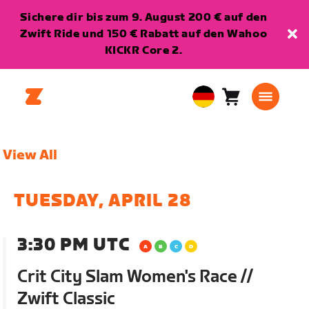
Sichere dir bis zum 9. August 200 € auf den
Zwift Ride und 150 € Rabatt auf den Wahoo
KICKR Core 2.
Warenkorb
0
European
Artikel
Union
Deutsch
View All
TUESDAY, APRIL 28
3:30 PM UTC
Crit City Slam Women's Race //
Zwift Classic