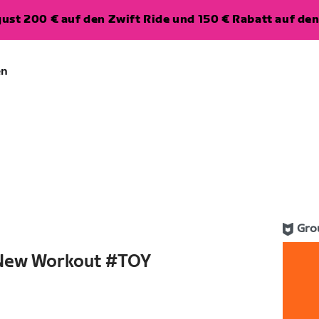
ugust 200 € auf den Zwift Ride und 150 € Rabatt auf d
en
Gro
New Workout #TOY