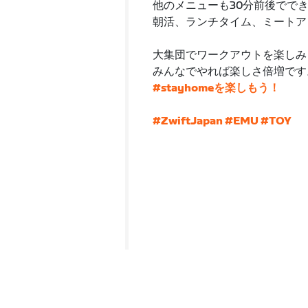
他のメニューも30分前後でで
朝活、ランチタイム、ミートア
大集団でワークアウトを楽しみ
みんなでやれば楽しさ倍増です
#stayhomeを楽しもう！
#ZwiftJapan
#EMU
#TOY