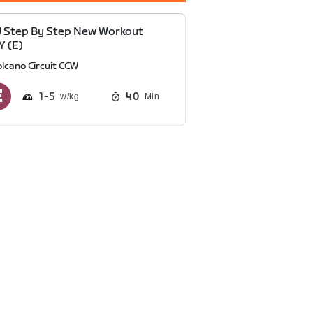
 Step By Step New Workout
 (E)
olcano Circuit CCW
1
5
40
Min