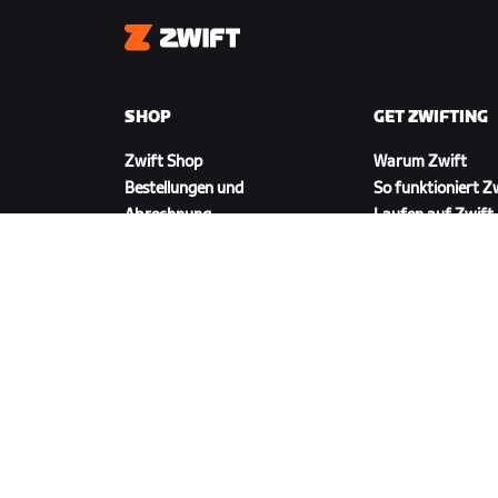
Zwift
SHOP
GET ZWIFTING
Zwift Shop
Warum Zwift
Bestellungen und
So funktioniert Z
Abrechnung
Laufen auf Zwift
Rücksendungen
FAQ zum Shop
ZWIFT HERUNTERLADEN