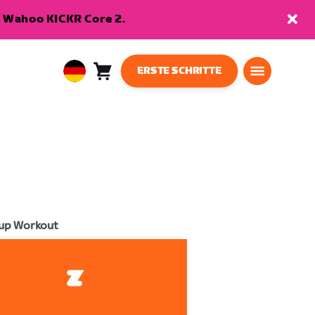
en Wahoo KICKR Core 2.
ERSTE SCHRITTE
Warenkorb
0
European
Artikel
Union
Deutsch
up Workout