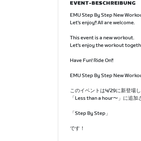
EVENT-BESCHREIBUNG
EMU Step By Step New Worko
Let's enjoy!! All are welcome.
This event is a new workout.
Let's enjoy the workout togeth
Have Fun! Ride On!!
EMU Step By Step New Worko
このイベントは4/29に新登場
「Less than a hour〜
「Step By Step」
です！