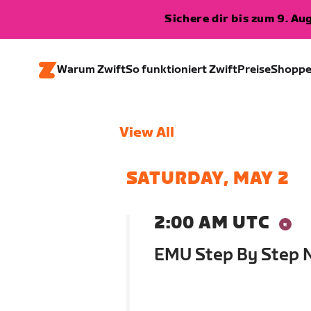
Sichere dir bis zum 9. A
Warum Zwift
So funktioniert Zwift
Preise
Shopp
View All
SATURDAY, MAY 2
2:00 AM UTC
EMU Step By Step 