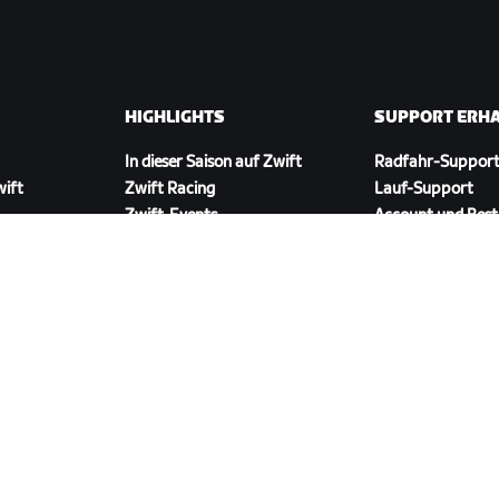
HIGHLIGHTS
SUPPORT ERH
In dieser Saison auf Zwift
Radfahr-Suppor
wift
Zwift Racing
Lauf-Support
Zwift-Events
Account und Best
Anleitungsvideos
Foren
Systemstatus
Kontaktiere uns
ZWIFT COMPANION HERUNTERLADEN