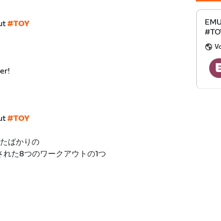
EMU
ut
#TOY
#TOY
V
er!
ut
#TOY
したばかりの
」に追加された8つのワークアウトの1つ