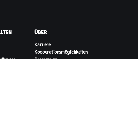
ALTEN
ÜBER
t
Karriere
Kooperationsmöglichkeiten
ellungen
Presseraum
Blog
Vielfalt, Inklusion und
soziale Auswirkung