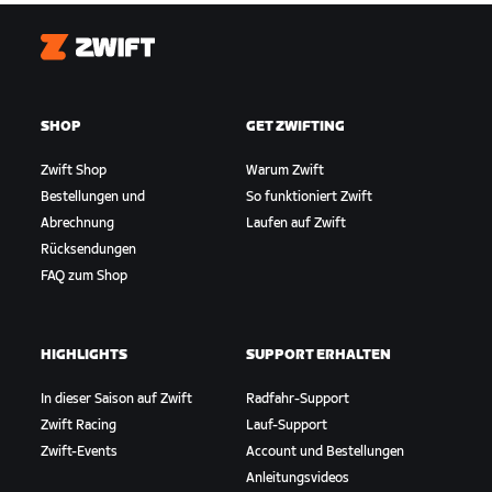
Dort bekommst du Informationen zu Regeln,
Saisonkalender 25/26:
Bewertung der Rennen, Planung, Ergebnissen und
Zwift
Runde 1: Coast Clash 16. Sep – 7. Okt 2025 (vier
Daten zu deinem Team.
Wochen)
Runde 2: City Showdown 4. Nov – 9. Dez 2025
SHOP
GET ZWIFTING
(sechs Wochen)
Runde 3: Redline Rally 6. Jan – 10. Feb 2026 (sechs
Zwift Shop
Warum Zwift
Wochen)
Bestellungen und
So funktioniert Zwift
Runde 4: Legends Rout 7. – 28. Apr 2026 (vier
Abrechnung
Laufen auf Zwift
Wochen)
Rücksendungen
FAQ zum Shop
HIGHLIGHTS
SUPPORT ERHALTEN
In dieser Saison auf Zwift
Radfahr-Support
Zwift Racing
Lauf-Support
Zwift-Events
Account und Bestellungen
Anleitungsvideos