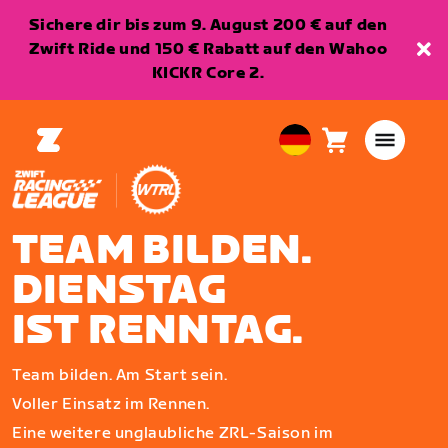
Sichere dir bis zum 9. August 200 € auf den
Zwift Ride und 150 € Rabatt auf den Wahoo
KICKR Core 2.
Warenkorb
0
European
Artikel
Union
Deutsch
TEAM BILDEN.
DIENSTAG
IST RENNTAG.
Team bilden. Am Start sein.
Voller Einsatz im Rennen.
Eine weitere unglaubliche ZRL-Saison im