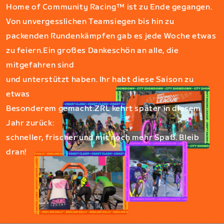
Home of Community Racing™ ist zu Ende gegangen.
Von unvergesslichen Teamsiegen bis hin zu
packenden Rundenkämpfen gab es jede Woche etwas
zu feiern.
Ein großes Dankeschön an alle, die
mitgefahren sind
und unterstützt haben. Ihr habt diese Saison zu
etwas
Besonderem gemacht.
ZRL kehrt später in diesem
Jahr zurück:
schneller, frischer und mit noch mehr Spaß. Bleib
dran!