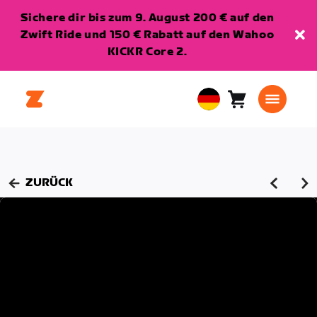
Sichere dir bis zum 9. August 200 € auf den
Zwift Ride und 150 € Rabatt auf den Wahoo
KICKR Core 2.
Warenkorb
0
European
Artikel
Union
Deutsch
ZURÜCK