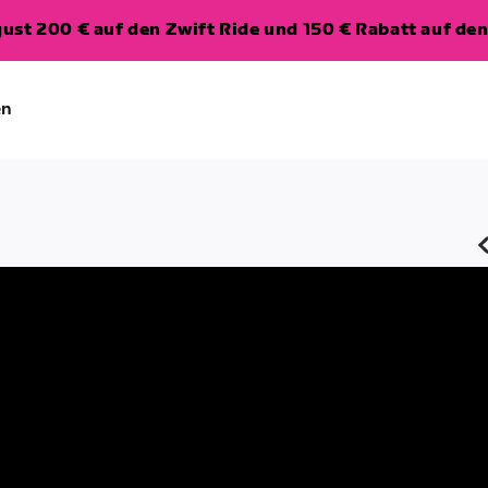
ugust 200 € auf den Zwift Ride und 150 € Rabatt auf d
en