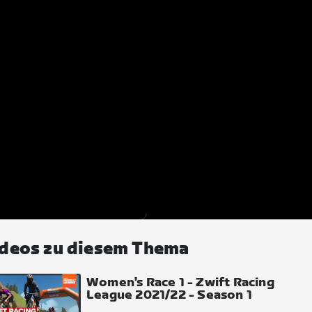
deos zu diesem Thema
Women's Race 1 - Zwift Racing
League 2021/22 - Season 1