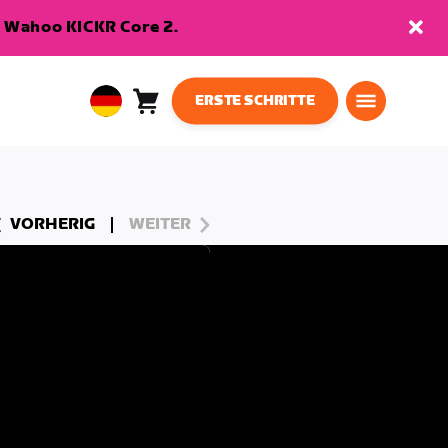
en Wahoo KICKR Core 2.
ERSTE SCHRITTE
Warenkorb
0
European
Artikel
Union
Deutsch
VORHERIG
WEITER