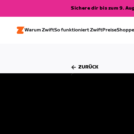
Sichere dir bis zum 9. A
Warum Zwift
So funktioniert Zwift
Preise
Shopp
ZURÜCK