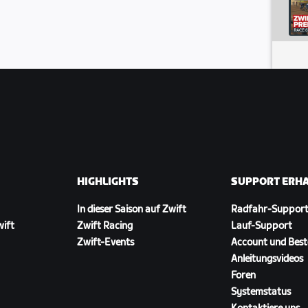
8-6-5-4-3-2-1
-1
5-30-27-25-24-23-22-21-20-19-18-
-3-2-1
HIGHLIGHTS
SUPPORT ERH
In dieser Saison auf Zwift
Radfahr-Suppor
wift
Zwift Racing
Lauf-Support
Zwift-Events
Account und Best
Anleitungsvideos
Foren
Systemstatus