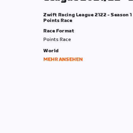
Zwift Racing League 2122 - Season 1 
Points Race
Race Format
Points Race
World
Makuri Islands
MEHR ANSEHEN
Route
Countryside Tour
Laps
2.6
Distance
43.28 km
Elevation Gain