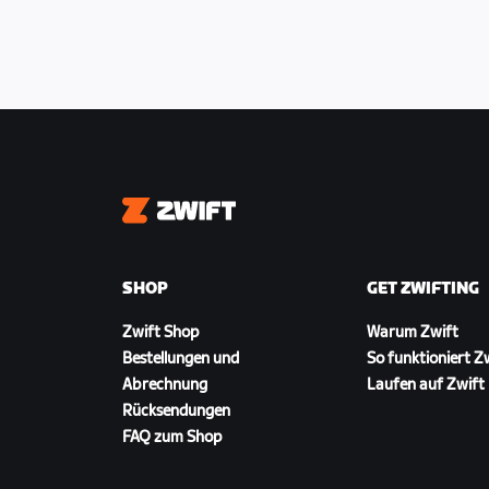
553 m
Intermediate Points
Sprint (Each Lap) top 8 places 10-
Climb (Each Lap) top 4 places 5-3-2
Finish Line Top 30 places 50-40-3
17-16-15-14-13-12-11-10-9-8-7-6-5-4
Sprint Arch
Zwift
SHOP
GET ZWIFTING
Zwift Shop
Warum Zwift
Bestellungen und
So funktioniert Z
Abrechnung
Laufen auf Zwift
Rücksendungen
FAQ zum Shop