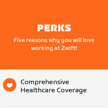
PERKS
Five reasons why you will love
working at Zwift!
Comprehensive
Healthcare Coverage