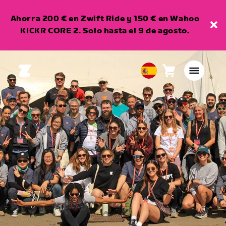
Ahorra 200 € en Zwift Ride y 150 € en Wahoo
KICKR CORE 2. Solo hasta el 9 de agosto.
Carro
0
European
artículos
Union
Español