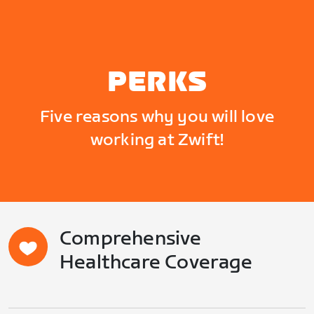
PERKS
Five reasons why you will love
working at Zwift!
Comprehensive
Healthcare Coverage