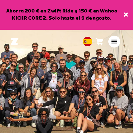
Ahorra 200 € en Zwift Ride y 150 € en Wahoo
KICKR CORE 2. Solo hasta el 9 de agosto.
Carro
0
European
artículos
Union
Español