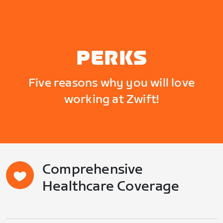
PERKS
Five reasons why you will love
working at Zwift!
Comprehensive
Healthcare Coverage