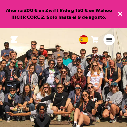
Ahorra 200 € en Zwift Ride y 150 € en Wahoo
KICKR CORE 2. Solo hasta el 9 de agosto.
Carro
0
European
artículos
Union
Español