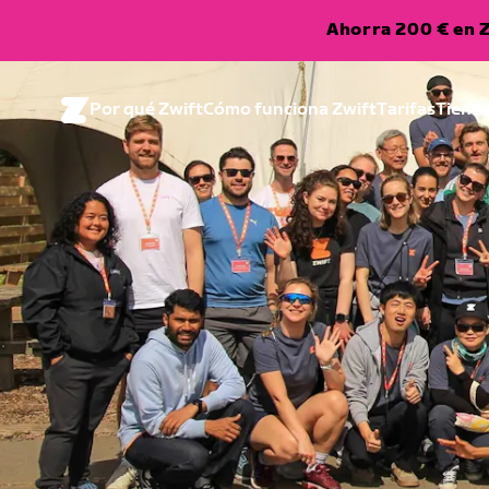
Ahorra 200 € en Z
Por qué Zwift
Cómo funciona Zwift
Tarifas
Tiend