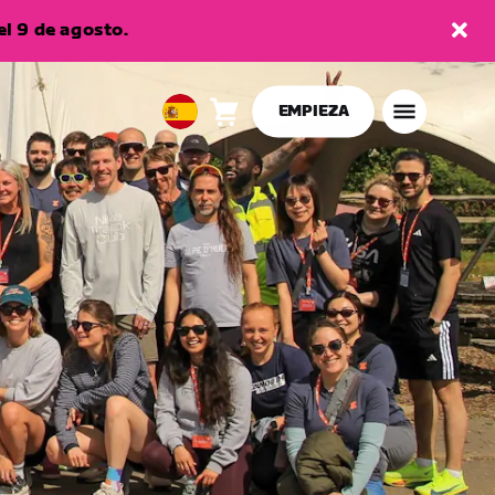
l 9 de agosto.
EMPIEZA
Carro
0
European
artículos
Union
Español