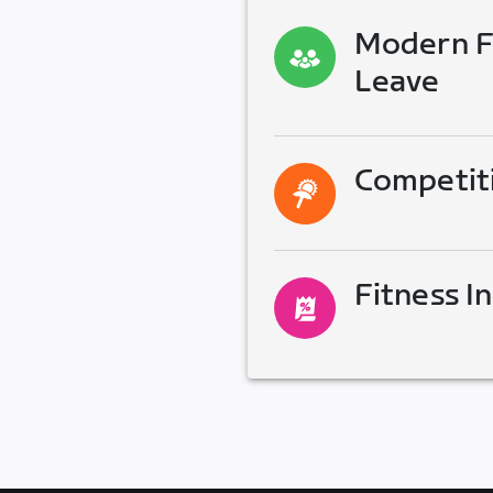
Modern Fa
Leave
Competit
Fitness I