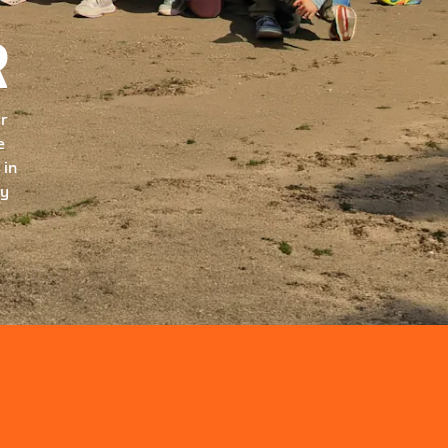
R
ur
e
 in
ry