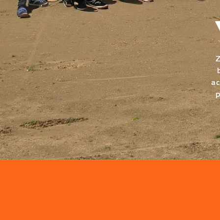
Z
ac
p