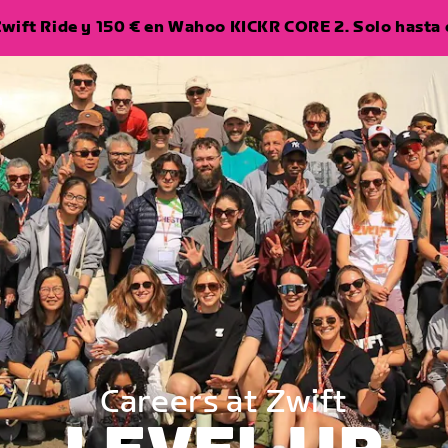
wift Ride y 150 € en Wahoo KICKR CORE 2. Solo hasta e
a
Careers at Zwift