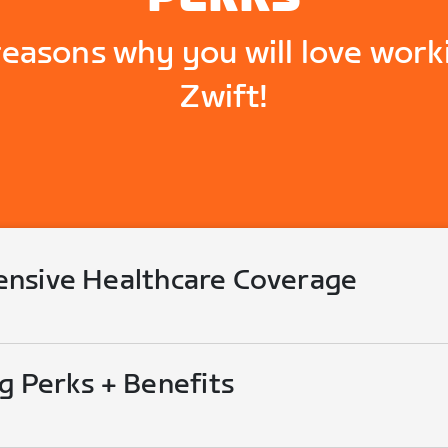
reasons why you will love work
Zwift!
nsive Healthcare Coverage
g Perks + Benefits