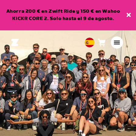
Ahorra 200 € en Zwift Ride y 150 € en Wahoo
KICKR CORE 2. Solo hasta el 9 de agosto.
Carro
0
European
artículos
Union
Español