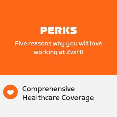
PERKS
Five reasons why you will love
working at Zwift!
Comprehensive
Healthcare Coverage