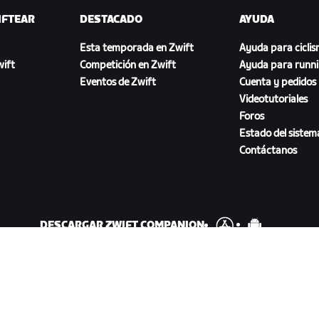
IFTEAR
DESTACADO
AYUDA
Esta temporada en Zwift
Ayuda para cicli
ift
Competición en Zwift
Ayuda para runn
Eventos de Zwift
Cuenta y pedidos
Videotutoriales
Foros
Estado del sistem
Contáctanos
DESCARGAR ZWIFT COMPANION
46.1