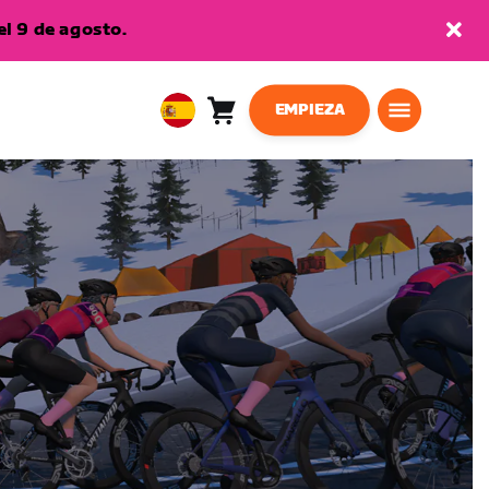
l 9 de agosto.
EMPIEZA
Carro
0
European
artículos
Union
Español