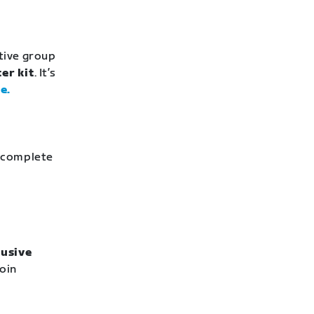
stive group
er kit
. It’s
e.
o complete
lusive
Join