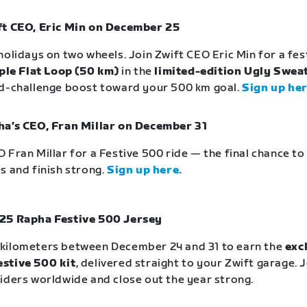
ft CEO, Eric Min on December 25
holidays on two wheels. Join Zwift CEO Eric Min for a fe
ple Flat Loop (50 km)
in the
limited-edition Ugly Sweat
id-challenge boost toward your 500 km goal.
Sign up her
ha’s CEO, Fran Millar on December 31
 Fran Millar for a Festive 500 ride — the final chance t
s and finish strong.
Sign up here.
25 Rapha Festive 500 Jersey
kilometers between December 24 and 31 to earn the
exc
stive 500 kit
, delivered straight to your Zwift garage. 
iders worldwide and close out the year strong.