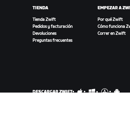
TIENDA
EMPEZAR A ZW
Tienda Zwift
Por qué Zwift
Pedidos y facturación
Cómo funciona Zw
Devoluciones
Correr en Zwift
Preguntas frecuentes
DESCARGAR ZWIFT
©
2026
Zwift, Inc.
Todos los derechos reservados.
v
2.2
Privacidad
/
Aviso legal
/
Términos