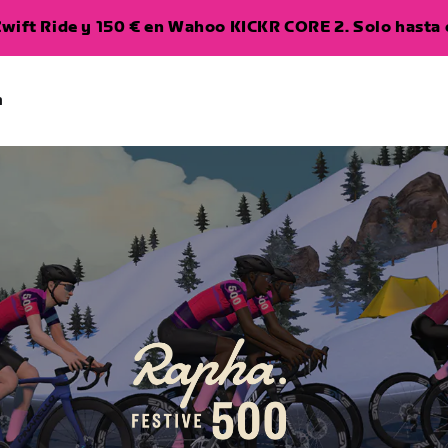
wift Ride y 150 € en Wahoo KICKR CORE 2. Solo hasta e
a