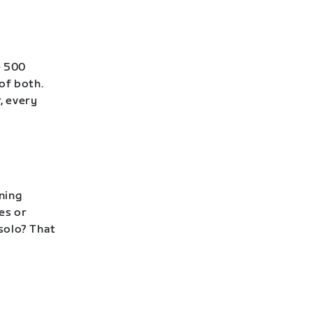
e 500
of both.
, every
ning
es or
 solo? That