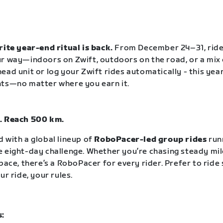
rite year-end ritual is back.
From December 24–31, rid
r way—indoors on Zwift, outdoors on the road, or a mix 
ead unit or log your Zwift rides automatically - this year
nts—no matter where you earn it.
. Reach 500 km.
 with a global lineup of
RoboPacer-led group rides
run
 eight-day challenge. Whether you’re chasing steady mil
pace, there’s a RoboPacer for every rider. Prefer to ride
ur ride, your rules.
s: