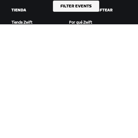
FILTER EVENTS
TIENDA
EMPEZAR A ZWIFTEAR
Tienda Zwift
Por qué Zwift
Pedidos y facturación
Cómo funciona Zwift
Devoluciones
Correr en Zwift
Preguntas frecuentes
DESTACADO
AYUDA
Esta temporada en Zwift
Ayuda para ciclismo
Competición en Zwift
Ayuda para running
Eventos de Zwift
Cuenta y pedidos
Videotutoriales
Foros
Estado del sistema
Contáctanos