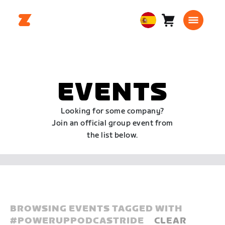
Carro
0
European
artículos
Union
Español
EVENTS
Looking for some company?
Join an official group event from
the list below.
BROWSING EVENTS TAGGED WITH
#
POWERUPPODCASTRIDE
CLEAR