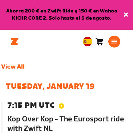
Ahorra 200 € en Zwift Ride y 150 € en Wahoo
KICKR CORE 2. Solo hasta el 9 de agosto.
Carro
0
European
artículos
Union
Español
View All
TUESDAY, JANUARY 19
7:15 PM UTC
Kop Over Kop - The Eurosport ride
with Zwift NL