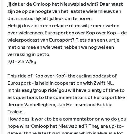
jij dat er de Omloop het Nieuwsblad wint? Daarnaast
zijn ze op de hoogte van het laatste wielernieuws en
dat is natuurlijk altijd leuk om te horen.
Heb jij dus zin in een relaxte rit en wil je meer weten
over wielrennen, Eurosport en over Kop over Kop – de
wielerpodcast van Eurosport? Fiets dan een uurtje
met ons mee en wie weet hebben we nog wel een
verrassing in petto.
2,0 - 2,5 W/kg
This ride of ‘Kop over Kop’- the cycling podcast of
Eurosport - is held in cooperation with Zwift NL.
In this easy ‘group ride’ you will have plenty of time to
ask questions to the commentators of Eurosport like
Jeroen Vanbelleghem, Jan Hermsen and Bobbie
Traksel.
How does it work to be a commentator or who do you
hope wins ‘Omloop het Nieuwsblad’? They are up-to-
date with the latest cyclingnews which is always a lot